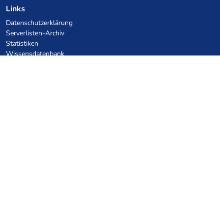
Links
Datenschutzerklärung
Serverlisten-Archiv
Statistiken
Wissensdatenbank
Dateien
VPS Hosting Gutscheine
netcup
Hetzner
SkillHost.pl
Minecraft Hosting Gutscheine
Craftserve
IceHost.pl
KI-Gutscheine
z.ai
MiniMax