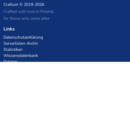
Craftum
© 2019-2026
Crafted with love in Poland,
for those who come after
Links
Datenschutzerklärung
Serverlisten-Archiv
Statistiken
Wissensdatenbank
Dateien
VPS Hosting Gutscheine
netcup
Hetzner
SkillHost.pl
Minecraft Hosting Gutscheine
Craftserve
IceHost.pl
KI-Gutscheine