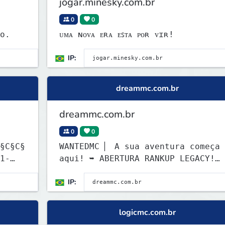
jogar.minesky.com.br
0
0
o.
ᴜᴍᴀ ɴᴏᴠᴀ ᴇʀᴀ ᴇꜱᴛᴀ ᴘᴏʀ ᴠɪʀ!
IP:
dreammc.com.br
dreammc.com.br
0
0
§C§C§
WANTEDMC ▏ A sua aventura começa
1-
aqui! ➥ ABERTURA RANKUP LEGACY!
Comece sua jornada.
IP:
logicmc.com.br