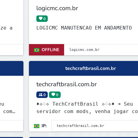
logicmc.com.br
0
LOGICMC MANUTENCAO EM ANDAMENTO
OFFLINE
techcraftbrasil.com.br
techcraftbrasil.com.br
0
0
eu
♦⟡♢⟡ TechCraftBrasil ⟡♢⟡♦ ➜ Seu
 com
servidor com mods, venha jogar co
a gnt ★
IP: