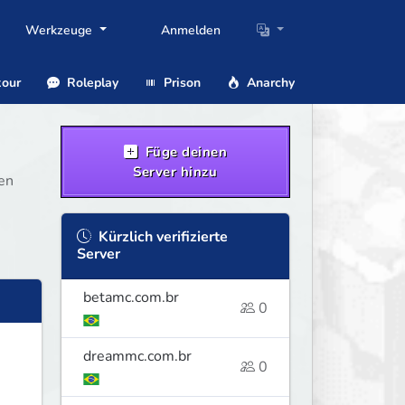
Werkzeuge
Anmelden
our
Roleplay
Prison
Anarchy
Füge deinen
Server hinzu
ten
Kürzlich verifizierte
Server
betamc.com.br
0
dreammc.com.br
0