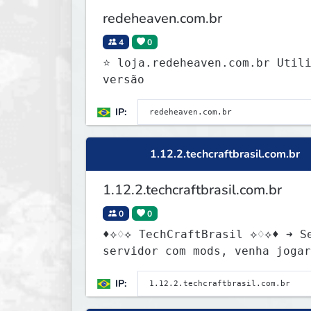
redeheaven.com.br
4
0
⭐ loja.redeheaven.com.br Utilize a
versão
IP:
1.12.2.techcraftbrasil.com.br
1.12.2.techcraftbrasil.com.br
0
0
♦⟡♢⟡ TechCraftBrasil ⟡♢⟡♦ ➜ S
servidor com mods, venha jogar
a gnt ★
IP: