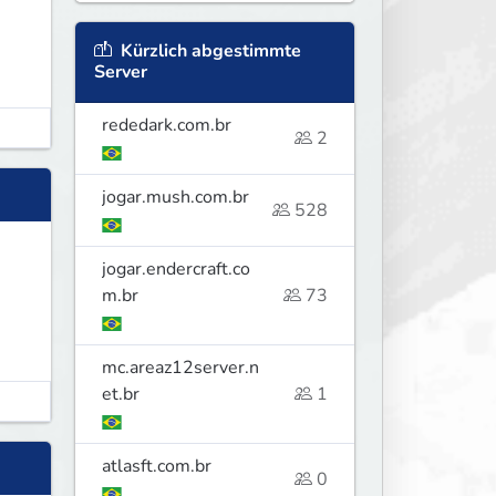
Kürzlich abgestimmte
Server
rededark.com.br
2
jogar.mush.com.br
528
jogar.endercraft.co
m.br
73
mc.areaz12server.n
et.br
1
atlasft.com.br
0