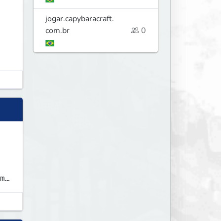
jogar.capybaracraft.
com.br
0
m