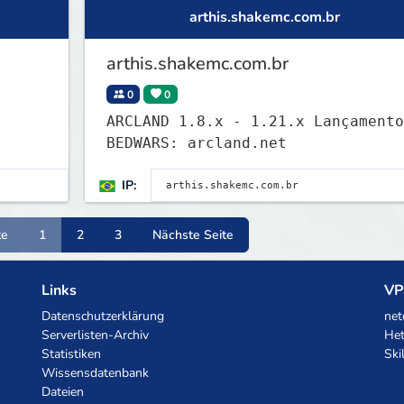
arthis.shakemc.com.br
arthis.shakemc.com.br
0
0
ARCLAND 1.8.x - 1.21.x Lançamento
BEDWARS: arcland.net
IP:
te
1
2
3
Nächste Seite
Links
VP
Datenschutzerklärung
net
Serverlisten-Archiv
Het
Statistiken
Ski
Wissensdatenbank
Dateien