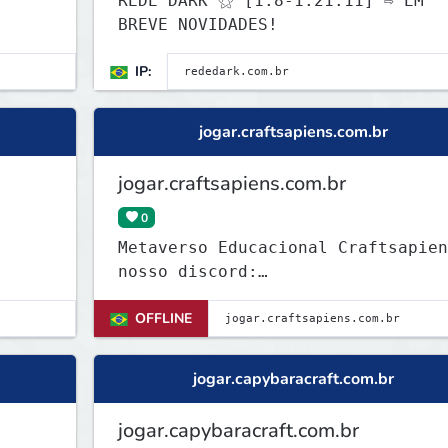
REDE DARK ⚝ [1.8-1.21.11] ⇨ EM
BREVE NOVIDADES!
IP:
jogar.craftsapiens.com.br
jogar.craftsapiens.com.br
0
Metaverso Educacional Craftsapien
nosso discord:
discord.gg/craftsapiens
OFFLINE
jogar.capybaracraft.com.br
jogar.capybaracraft.com.br