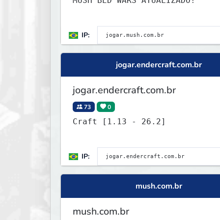
MUSH BED WARS ATUALIZADO!
IP:
jogar.endercraft.com.br
jogar.endercraft.com.br
73
0
Craft [1.13 - 26.2]
IP:
mush.com.br
mush.com.br