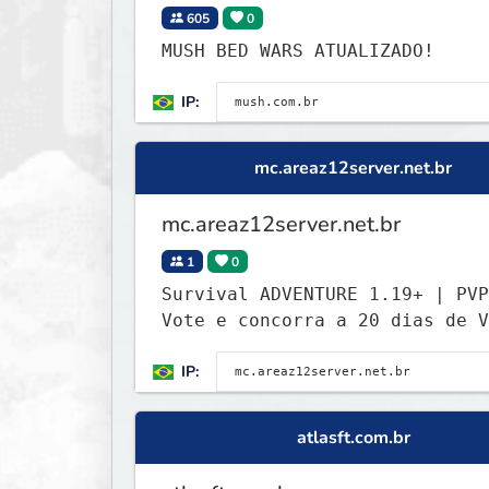
605
0
MUSH BED WARS ATUALIZADO!
IP:
mc.areaz12server.net.br
mc.areaz12server.net.br
1
0
Survival ADVENTURE 1.19+ | PVP
Vote e concorra a 20 dias de V
use /vote
IP:
atlasft.com.br