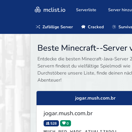
mclist.io
Serverliste
Server hinz
Zufällige Server
Cracked
Surviva
Beste Minecraft--Server v
Entdecke die besten Minecraft-Java-Server 20
Servern findest du vielfältige Spielmodi wie 
Durchstöbere unsere Liste, finde deinen näc
Abenteuer!
jogar.mush.com.br
jogar.mush.com.br
528
0