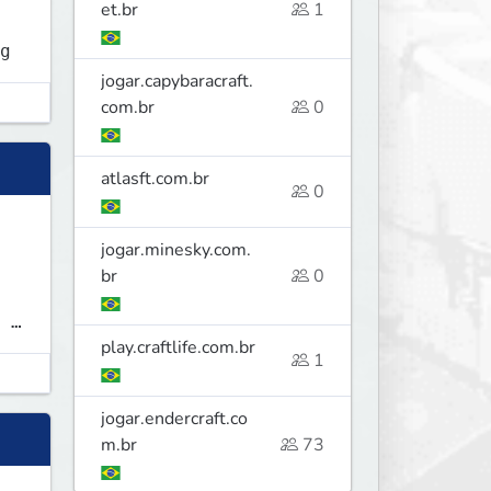
et.br
1
g
jogar.capybaracraft.
com.br
0
atlasft.com.br
0
jogar.minesky.com.
br
0
 -
play.craftlife.com.br
1
jogar.endercraft.co
m.br
73