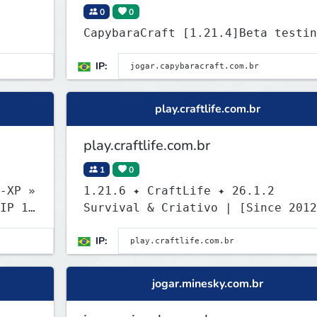
0
0
CapybaraCraft [1.21.4]Beta testin
IP:
play.craftlife.com.br
play.craftlife.com.br
1
0
-XP »
1.21.6 ✦ CraftLife ✦ 26.1.2
IP 1,
Survival & Criativo | [Since 2012
14 Anos ON]
IP:
jogar.minesky.com.br