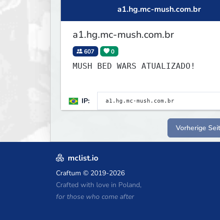
a1.hg.mc-mush.com.br
a1.hg.mc-mush.com.br
607
0
MUSH BED WARS ATUALIZADO!
IP:
Vorherige Sei
mclist.io
Craftum
© 2019-2026
Crafted with love in Poland,
for those who come after