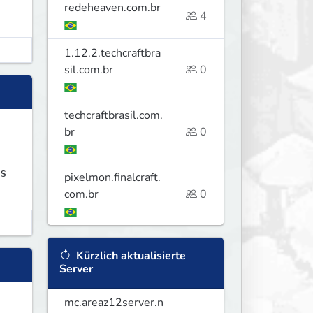
redeheaven.com.br
4
1.12.2.techcraftbra
sil.com.br
0
techcraftbrasil.com.
br
0
s
pixelmon.finalcraft.
com.br
0
Kürzlich aktualisierte
Server
mc.areaz12server.n