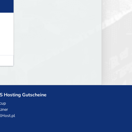
S Hosting Gutscheine
cup
zner
llHost.pl