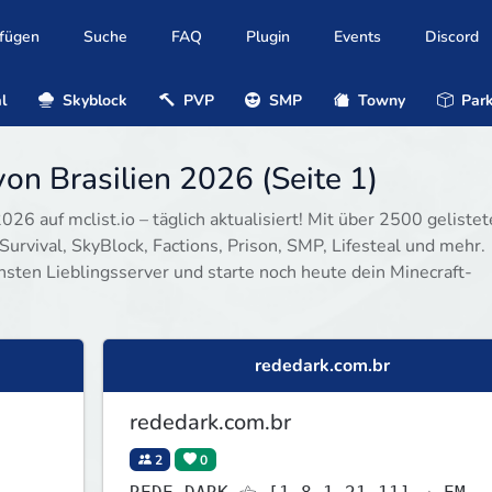
ufügen
Suche
FAQ
Plugin
Events
Discord
l
Skyblock
PVP
SMP
Towny
Park
on Brasilien 2026 (Seite 1)
26 auf mclist.io – täglich aktualisiert! Mit über 2500 geliste
Survival, SkyBlock, Factions, Prison, SMP, Lifesteal und mehr.
hsten Lieblingsserver und starte noch heute dein Minecraft-
rededark.com.br
rededark.com.br
2
0