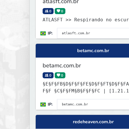
atlasft.com.br
0
0
ATLASFT >> Respirando no escur
IP:
betamc.com.br
betamc.com.br
0
0
§E§F§FB§D§F§F§FE§D§F§FT§D§F§FA
F§F §C§F§FM§B§F§F§FC | [1.21.1
26.2] BATTLE ROYALE | BINGO
IP:
redeheaven.com.br