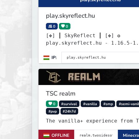
play.skyreflect.hu
0
0
[✤] ┃ SkyReflect ┃ [✤] ✪
play.skyreflect.hu - 1.16.5-1.
✪
IP:
TSC realm
0
#survival
#vanilla
#smp
#semi-vani
#pvp
#24h7d
The vanilla+ experience from T
OFFLINE
Minecra