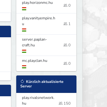
play.horizonmc.hu
0
play.vanityempire.h
u
1
server.paplan-
craft.hu
0
mc.playclan.hu
0
Kürzlich aktualisierte
Server
play.rivalsnetwork.
hu
150