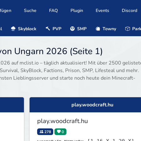
ufügen
Suche
FAQ
Plugin
Events
Discord
l
Skyblock
PVP
SMP
Towny
Park
von Ungarn 2026 (Seite 1)
26 auf mclist.io – täglich aktualisiert! Mit über 2500 geliste
Survival, SkyBlock, Factions, Prison, SMP, Lifesteal und mehr.
hsten Lieblingsserver und starte noch heute dein Minecraft-
play.woodcraft.hu
play.woodcraft.hu
278
0