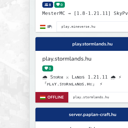
8
0
MesterMC → [1.8-1.21
IP:
play.stormlands.hu
play.stormlands.hu
0
🌧 Sᴛᴏʀᴍ ⚔ Lᴀɴᴅs 1.21.11 🌧 ⚡
『ᴘʟᴀʏ.ꜱᴛᴏʀᴍʟᴀɴᴅꜱ.ʜᴜ』 ⚡
OFFLINE
server.paplan-craft.hu