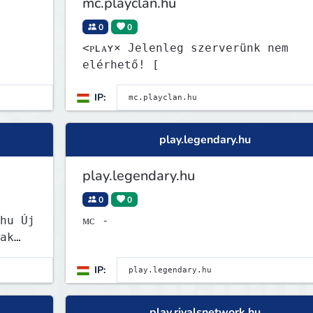
mc.playclan.hu
0
0
<ᴘʟᴀʏ× Jelenleg szerverünk nem
elérhető! [
IP:
play.legendary.hu
play.legendary.hu
0
0
hu Új
ᴍᴄ -
ak
IP:
play.rivalsnetwork.hu