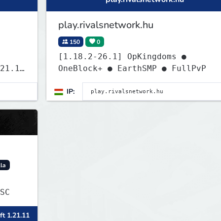
play.rivalsnetwork.hu
150
0
[1.18.2-26.1] OpKingdoms ●
21.11
OneBlock+ ● EarthSMP ● FullPvP
IP:
lla
SC
ft 1.21.11