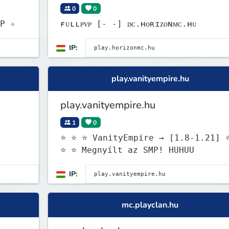
0
0
.11] SkyPvP ✧
ғᴜʟʟᴘᴠᴘ [‐ ‐] ᴅᴄ.ʜᴏʀɪᴢᴏɴᴍᴄ.ʜᴜ
IP:
play.vanityempire.hu
play.vanityempire.hu
1
0
⭐ ⭐ ⭐ VanityEmpire → [1.8-1.21] 
⭐ ⭐ Megnyílt az SMP! HUHUU
IP:
mc.playclan.hu