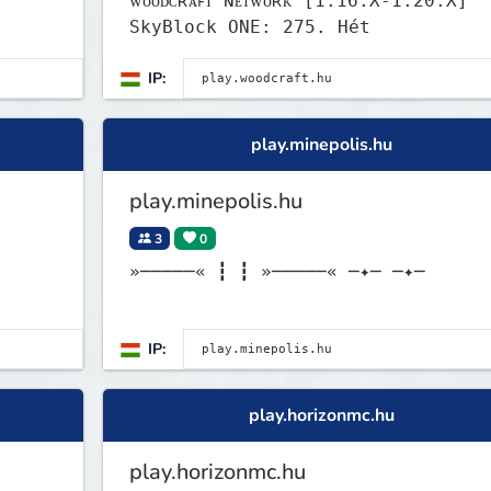
ᴡᴏᴏᴅᴄʀᴀꜰᴛ ɴᴇᴛᴡᴏʀᴋ [1.16.X-1.20.X]
SkyBlock ONE: 275. Hét
IP:
play.minepolis.hu
play.minepolis.hu
3
0
»─────« ┇ ┇ »─────« ─✦─ ─✦─
IP:
play.horizonmc.hu
play.horizonmc.hu