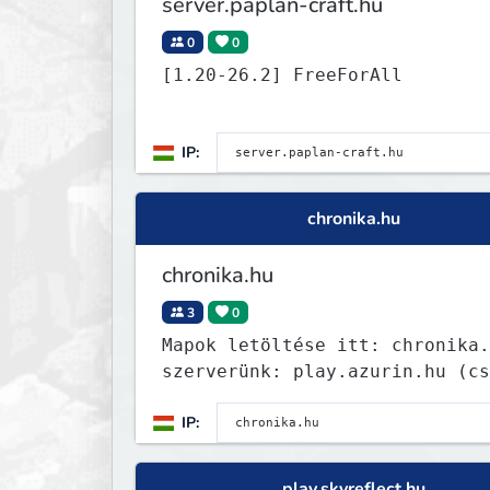
server.paplan-craft.hu
0
0
[1.20-26.2] FreeForAll
IP:
chronika.hu
chronika.hu
3
0
Mapok letöltése itt: chronika.
szerverünk: play.azurin.hu (cs
eredeti MC-vel!)
IP:
play.skyreflect.hu