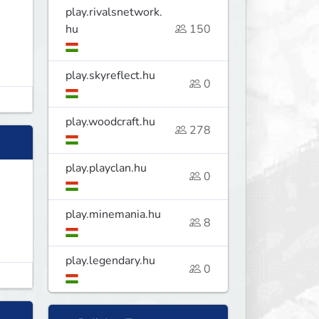
play.rivalsnetwork.
hu
150
play.skyreflect.hu
0
play.woodcraft.hu
278
play.playclan.hu
0
play.minemania.hu
8
play.legendary.hu
0