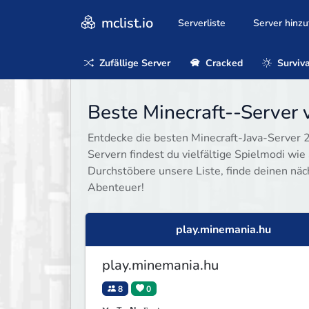
mclist.io
Serverliste
Server hinz
Zufällige Server
Cracked
Surviva
Beste Minecraft--Server 
Entdecke die besten Minecraft-Java-Server 20
Servern findest du vielfältige Spielmodi wie 
Durchstöbere unsere Liste, finde deinen näc
Abenteuer!
play.minemania.hu
play.minemania.hu
8
0