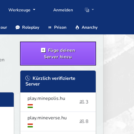
Werkzeuge
Anmelden
our
Roleplay
Prison
Anarchy
Füge deinen
Server hinzu
ten
Kürzlich verifizierte
Server
play.minepolis.hu
3
play.mineverse.hu
8