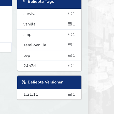
Beliebte Tags
survival
1
vanilla
1
smp
1
semi-vanilla
1
pvp
1
24h7d
1
Beliebte Versionen
1.21.11
1