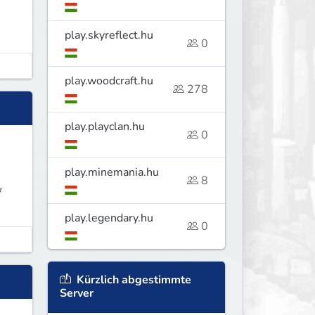
play.skyreflect.hu
0
play.woodcraft.hu
278
play.playclan.hu
0
play.minemania.hu
8
⭐
play.legendary.hu
0
Kürzlich abgestimmte
Server