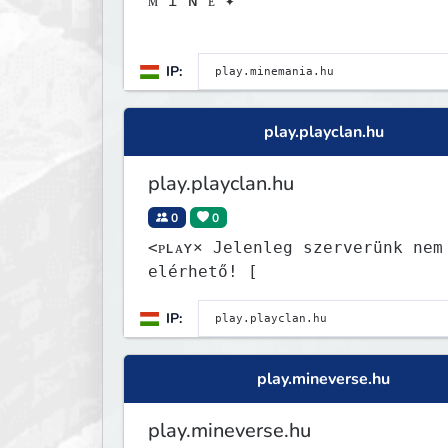
ᴍ ɪ ɴ ᴇ ✦
IP:
play.playclan.hu
play.playclan.hu
0
0
<ᴘʟᴀʏ× Jelenleg szerverünk nem
elérhető! [
IP:
play.mineverse.hu
play.mineverse.hu