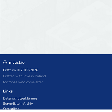
mclist.io
Craftum
© 2019-2026
Crafted with love in Poland,
for those who come after
Links
Datenschutzerklärung
Serverlisten-Archiv
Statistiken