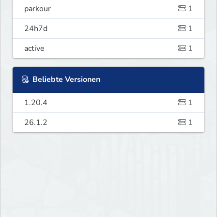
parkour
1
24h7d
1
active
1
Beliebte Versionen
1.20.4
1
26.1.2
1