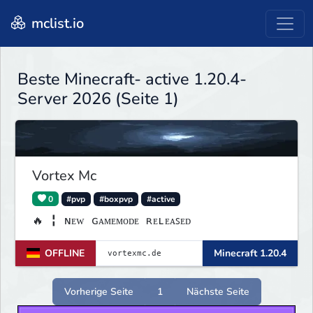
mclist.io
Beste Minecraft- active 1.20.4-
Server 2026 (Seite 1)
Vortex Mc
0
#pvp
#boxpvp
#active
🔥 ╏ ɴᴇᴡ ɢᴀᴍᴇᴍᴏᴅᴇ ʀᴇʟᴇᴀꜱᴇᴅ
OFFLINE
Minecraft 1.20.4
Vorherige Seite
1
Nächste Seite