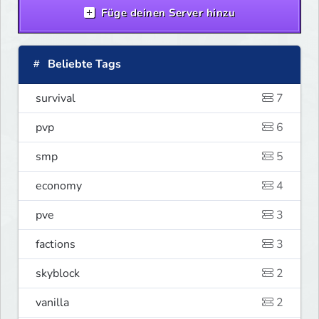
Füge deinen Server hinzu
Beliebte Tags
survival
7
pvp
6
smp
5
economy
4
pve
3
factions
3
skyblock
2
vanilla
2