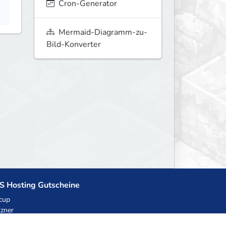
Cron-Generator
Mermaid-Diagramm-zu-
Bild-Konverter
S Hosting Gutscheine
cup
zner
llHost.pl