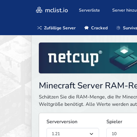
mclist.io
Serverliste
Server hinz
Zufällige Server
Cracked
Surviva
Minecraft Server RAM-R
Schätzen Sie die RAM-Menge, die Ihr Minecra
Weltgröße benötigt. Alle Werte werden auto
Serverversion
Spieler