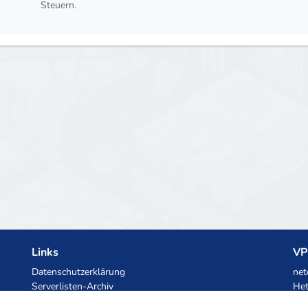
Steuern.
Links
VP
Datenschutzerklärung
net
Serverlisten-Archiv
Het
Statistiken
Ski