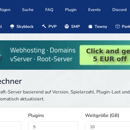
ufügen
Suche
FAQ
Plugin
Events
Discord
l
Skyblock
PVP
SMP
Towny
Park
echner
ft-Server basierend auf Version, Spielerzahl, Plugin-Last und
matisch aktualisiert.
Plugins
Weltgröße (GB)