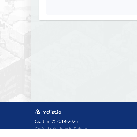
mclist.io
Craftum
© 2019-2026
Crafted with love in Poland,
for those who come after