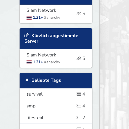
Siam Network
5
1.21+
#anarchy
Kürzlich abgestimmte
Server
Siam Network
5
1.21+
#anarchy
Beliebte Tags
survival
4
smp
4
lifesteal
2