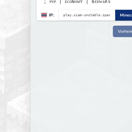
; ᴘᴠᴘ | ᴇᴄᴏɴᴏᴍʏ | ʙᴇᴅᴡᴀʀѕ
IP:
Minecr
Vorheri