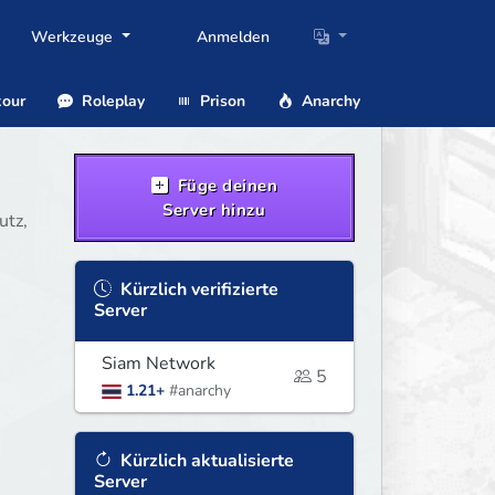
Werkzeuge
Anmelden
our
Roleplay
Prison
Anarchy
Füge deinen
Server hinzu
utz,
Kürzlich verifizierte
Server
Siam Network
5
1.21+
#anarchy
Kürzlich aktualisierte
Server