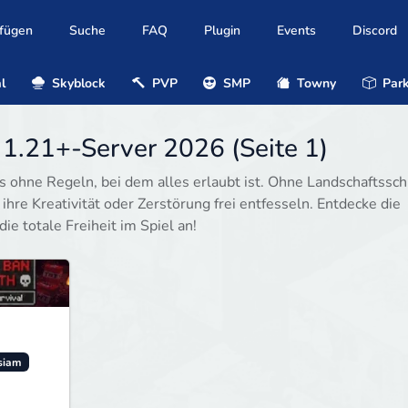
ufügen
Suche
FAQ
Plugin
Events
Discord
l
Skyblock
PVP
SMP
Towny
Park
 1.21+-Server 2026 (Seite 1)
s ohne Regeln, bei dem alles erlaubt ist. Ohne Landschaftssch
re Kreativität oder Zerstörung frei entfesseln. Entdecke die
e totale Freiheit im Spiel an!
siam