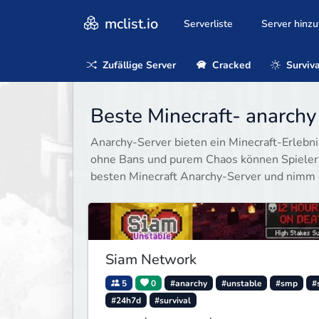
mclist.io
Serverliste
Server hinz
Zufällige Server
Cracked
Surviva
Beste Minecraft- anarchy
Anarchy-Server bieten ein Minecraft-Erlebni
ohne Bans und purem Chaos können Spieler ih
besten Minecraft Anarchy-Server und nimm di
Siam Network
5
0
#anarchy
#unstable
#smp
#
#24h7d
#survival