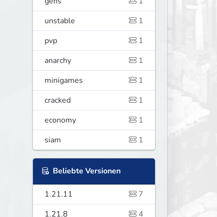
gens
1
unstable
1
pvp
1
anarchy
1
minigames
1
cracked
1
economy
1
siam
1
Beliebte Versionen
1.21.11
7
1.21.8
4