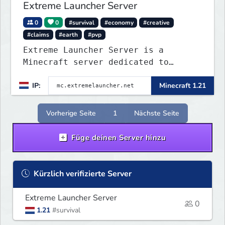
Extreme Launcher Server
0
0
#survival
#economy
#creative
#claims
#earth
#pvp
Extreme Launcher Server is a
Minecraft server dedicated to
testing Minecraft clients, catering
IP:
Minecraft 1.21
to casual players and enthusiasts
alike.
Vorherige Seite
1
Nächste Seite
Füge deinen Server hinzu
Kürzlich verifizierte Server
Extreme Launcher Server
0
1.21
#survival