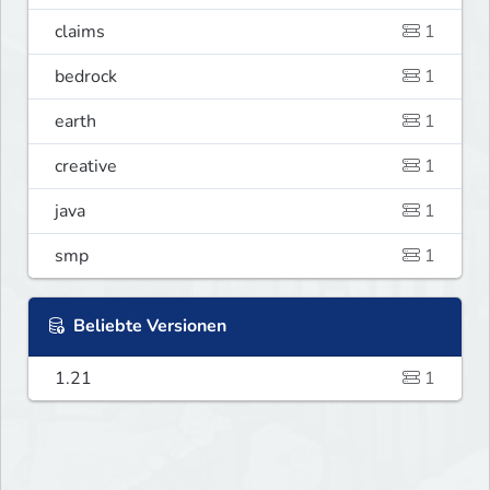
claims
1
bedrock
1
earth
1
creative
1
java
1
smp
1
Beliebte Versionen
1.21
1