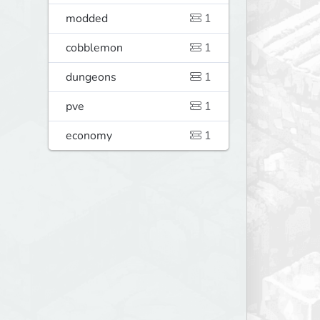
modded
1
cobblemon
1
dungeons
1
pve
1
economy
1