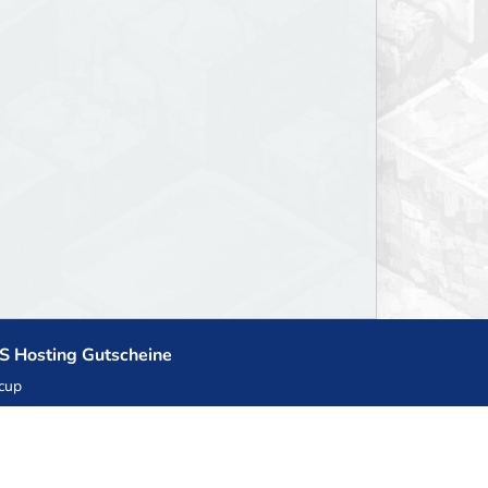
S Hosting Gutscheine
cup
zner
llHost.pl