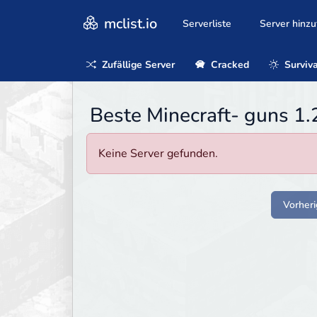
mclist.io
Serverliste
Server hinz
Zufällige Server
Cracked
Surviva
Beste Minecraft- guns 1.
Keine Server gefunden.
Vorheri