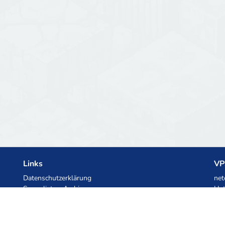
Links
VP
Datenschutzerklärung
net
Serverlisten-Archiv
Het
Statistiken
Ski
Wissensdatenbank
Dateien