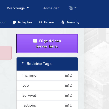
Werkzeuge
Anmelden
our
Roleplay
Prison
Anarchy
Füge deinen
Server hinzu
Beliebte Tags
mcmmo
2
pvp
2
survival
2
factions
1