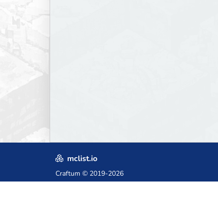
mclist.io
Craftum
© 2019-2026
Crafted with love in Poland,
for those who come after