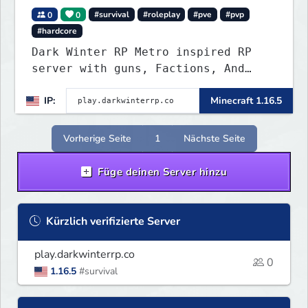
0
0
#survival
#roleplay
#pve
#pvp
#hardcore
Dark Winter RP Metro inspired RP
server with guns, Factions, And
many more features.
IP:
Minecraft 1.16.5
Vorherige Seite
1
Nächste Seite
Füge deinen Server hinzu
Kürzlich verifizierte Server
play.darkwinterrp.co
0
1.16.5
#survival