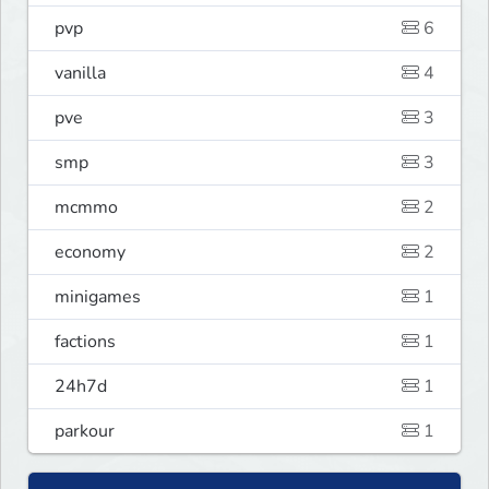
pvp
6
vanilla
4
pve
3
smp
3
mcmmo
2
economy
2
minigames
1
factions
1
24h7d
1
parkour
1