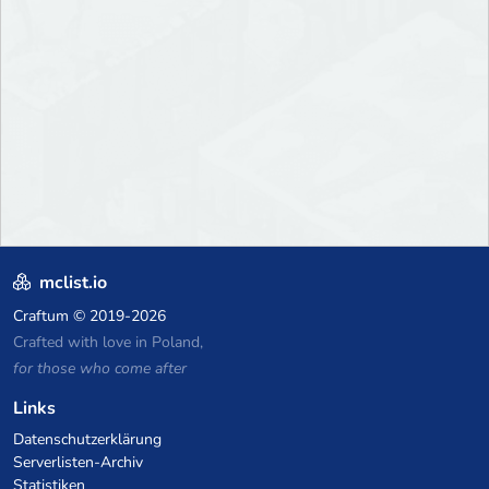
mclist.io
Craftum
© 2019-2026
Crafted with love in Poland,
for those who come after
Links
Datenschutzerklärung
Serverlisten-Archiv
Statistiken