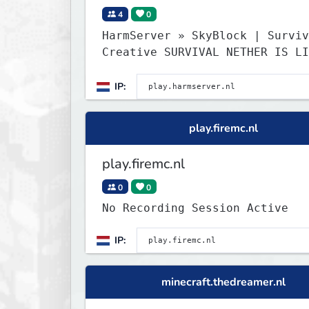
4
0
HarmServer » SkyBlock | Surviv
Creative SURVIVAL NETHER IS LI
IP:
play.firemc.nl
play.firemc.nl
0
0
No Recording Session Active
IP:
minecraft.thedreamer.nl