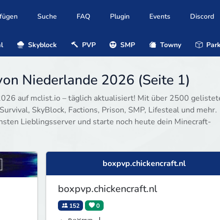
ufügen
Suche
FAQ
Plugin
Events
Discord
l
Skyblock
PVP
SMP
Towny
Park
von Niederlande 2026 (Seite 1)
26 auf mclist.io – täglich aktualisiert! Mit über 2500 geliste
Survival, SkyBlock, Factions, Prison, SMP, Lifesteal und mehr.
hsten Lieblingsserver und starte noch heute dein Minecraft-
boxpvp.chickencraft.nl
boxpvp.chickencraft.nl
152
0