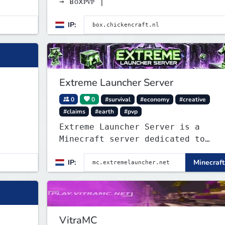
→ ʙᴏxᴘᴠᴘ |
IP:
Extreme Launcher Server
0
0
#survival
#economy
#creative
#claims
#earth
#pvp
Extreme Launcher Server is a
Minecraft server dedicated to
testing Minecraft clients, cateri
IP:
Minecraft
to casual players and enthusiasts
alike.
VitraMC