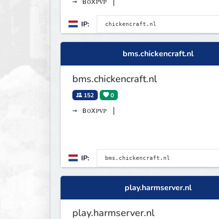
→ ʙᴏxᴘᴠᴘ |
IP:
bms.chickencraft.nl
bms.chickencraft.nl
152
0
→ ʙᴏxᴘᴠᴘ |
IP:
play.harmserver.nl
play.harmserver.nl