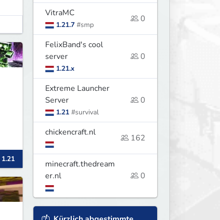
VitraMC
0
1.21.7
#smp
FelixBand's cool
server
0
1.21.x
Extreme Launcher
Server
0
1.21
#survival
chickencraft.nl
162
ng
 1.21
minecraft.thedream
er.nl
0
Kürzlich abgestimmte