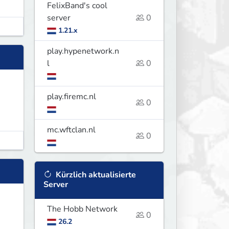
FelixBand's cool
server
0
1.21.x
play.hypenetwork.n
l
0
play.firemc.nl
0
mc.wftclan.nl
0
Kürzlich aktualisierte
Server
The Hobb Network
0
26.2