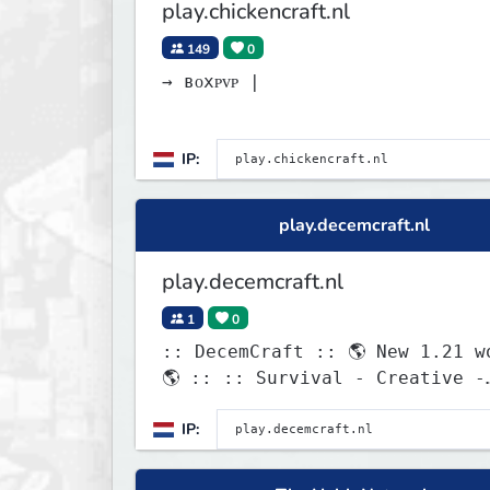
play.chickencraft.nl
149
0
→ ʙᴏxᴘᴠᴘ |
IP:
play.decemcraft.nl
play.decemcraft.nl
1
0
:: DecemCraft :: 🌎 New 1.21 w
🌎 :: :: Survival - Creative -
Skyblock - Minigames ::
IP: