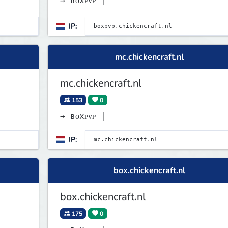
→ ʙᴏxᴘᴠᴘ |
IP:
mc.chickencraft.nl
mc.chickencraft.nl
153
0
→ ʙᴏxᴘᴠᴘ |
IP:
box.chickencraft.nl
box.chickencraft.nl
175
0