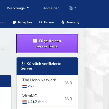
Werkzeuge
Anmelden
our
Roleplay
Prison
Anarchy
Füge deinen
Server hinzu
ten
Kürzlich verifizierte
Server
The Hobb Network
0
26.2
VitraMC
0
1.21.7
#smp