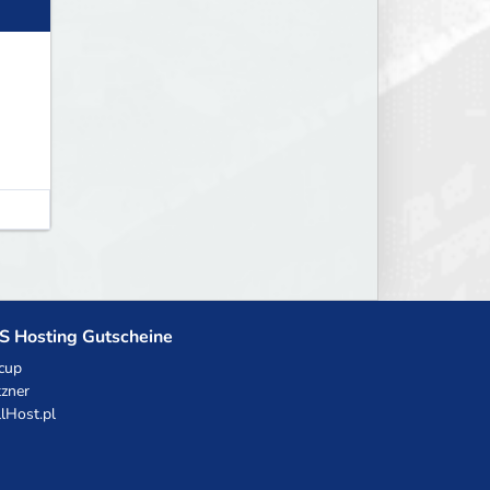
S Hosting Gutscheine
cup
zner
llHost.pl