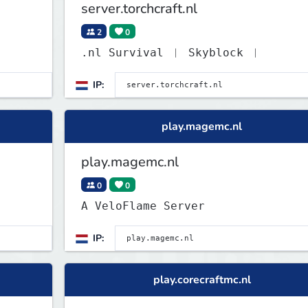
server.torchcraft.nl
2
0
.nl Survival ︱ Skyblock ︱
IP:
play.magemc.nl
play.magemc.nl
0
0
A VeloFlame Server
IP:
play.corecraftmc.nl