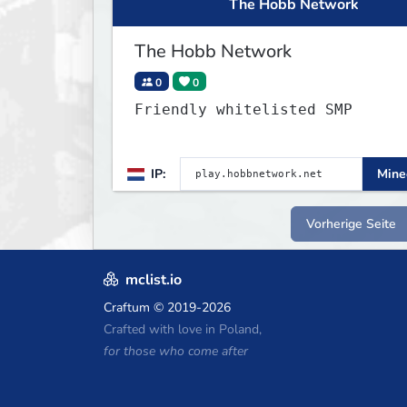
The Hobb Network
The Hobb Network
0
0
Friendly whitelisted SMP
IP:
Minec
Vorherige Seite
mclist.io
Craftum
© 2019-2026
Crafted with love in Poland,
for those who come after