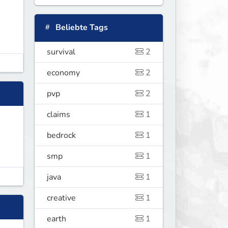
Beliebte Tags
survival
2
economy
2
pvp
2
claims
1
bedrock
1
smp
1
java
1
creative
1
earth
1