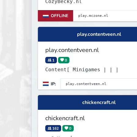
CozyBecky.nl
OFFLINE
play.contentveen.nl
play.contentveen.nl
1
0
Content[ Minigames | | |
IP:
chickencraft.nl
chickencraft.nl
162
0