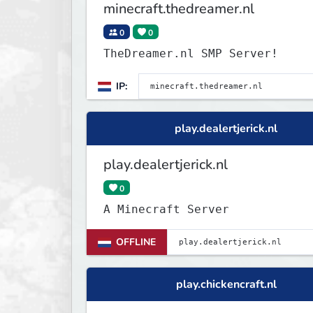
minecraft.thedreamer.nl
0
0
TheDreamer.nl SMP Server!
IP:
play.dealertjerick.nl
play.dealertjerick.nl
0
A Minecraft Server
OFFLINE
play.chickencraft.nl