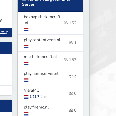
Server
boxpvp.chickencraft
HA
.nl
152
.21.7
play.contentveen.nl
1
mc.chickencraft.nl
153
play.harmserver.nl
4
VitraMC
0
1.21.7
#smp
play.firemc.nl
0