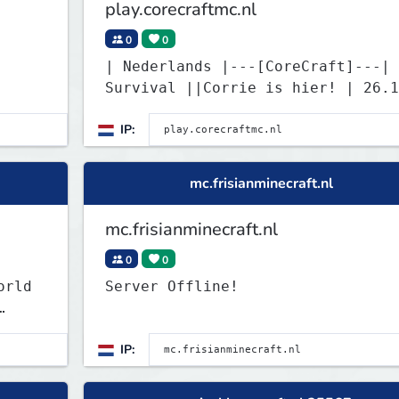
play.corecraftmc.nl
0
0
| Nederlands |---[CoreCraft]---|
Survival ||Corrie is hier! | 26.1
|Vind jij alle heads? |
IP:
mc.frisianminecraft.nl
mc.frisianminecraft.nl
0
0
orld
Server Offline!
IP: