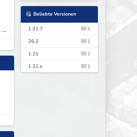
Beliebte Versionen
1.21.7
1
.2
26.2
1
1.21
1
1.21.x
1