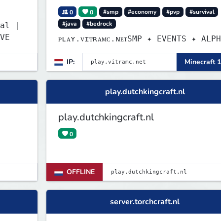
0
0
#smp
#economy
#pvp
#survival
#java
#bedrock
al |
VE
ᴘʟᴀʏ.ᴠɪᴛʀᴀᴍᴄ.ɴᴇᴛSMP ✦ EVENTS ✦ ALP
IP:
Minecraft 1
play.dutchkingcraft.nl
play.dutchkingcraft.nl
0
OFFLINE
server.torchcraft.nl