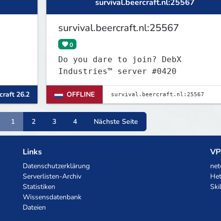
survival.beercraft.nl:25567
survival.beercraft.nl:25567
0
Do you dare to join? DebX
Industries™ server #0420
raft 26.2
OFFLINE
1
2
3
4
Nächste Seite
Links
VP
Datenschutzerklärung
net
Serverlisten-Archiv
Het
Statistiken
Ski
Wissensdatenbank
Dateien