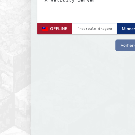
A Velocity Server
OFFLINE
Minecr
Vorheri