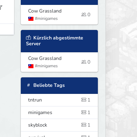
了
Cow Grassland
0
#minigames
Kürzlich abgestimmte
Server
Cow Grassland
0
#minigames
Beliebte Tags
tntrun
1
minigames
1
skyblock
1