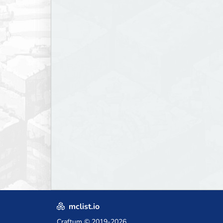
mclist.io
Craftum
© 2019-2026