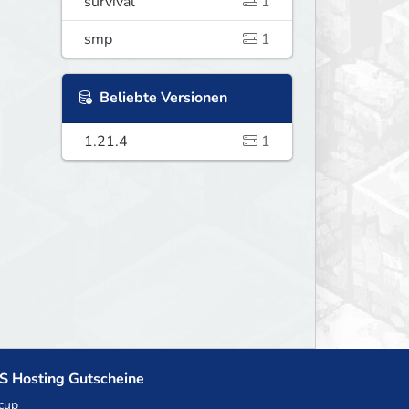
survival
1
smp
1
Beliebte Versionen
1.21.4
1
S Hosting Gutscheine
cup