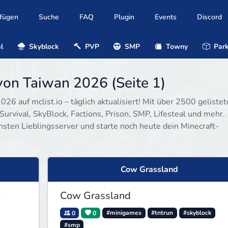
ufügen
Suche
FAQ
Plugin
Events
Discord
l
Skyblock
PVP
SMP
Towny
Park
von Taiwan 2026 (Seite 1)
26 auf mclist.io – täglich aktualisiert! Mit über 2500 geliste
Survival, SkyBlock, Factions, Prison, SMP, Lifesteal und mehr.
hsten Lieblingsserver und starte noch heute dein Minecraft-
Cow Grassland
Cow Grassland
0
0
#minigames
#tntrun
#skyblock
#smp