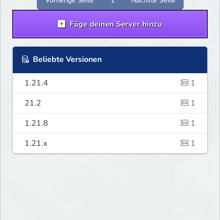
Vorherige Seite
1
Nächste Seite
Füge deinen Server hinzu
Beliebte Versionen
1.21.4
1
21.2
1
1.21.8
1
1.21.x
1