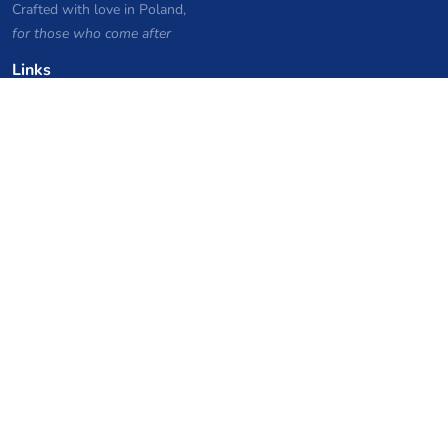
Crafted with love in Poland,
for those who come after
Links
Datenschutzerklärung
Serverlisten-Archiv
Statistiken
Wissensdatenbank
Dateien
VPS Hosting Gutscheine
netcup
Hetzner
SkillHost.pl
Minecraft Hosting Gutscheine
Craftserve
IceHost.pl
KI-Gutscheine
z.ai