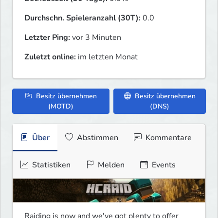
Durchschn. Spieleranzahl (30T):
0.0
Letzter Ping:
vor 3 Minuten
Zuletzt online:
im letzten Monat
Besitz übernehmen
Besitz übernehmen
(MOTD)
(DNS)
Über
Abstimmen
Kommentare
Statistiken
Melden
Events
Raiding is now and we've got plenty to offer 