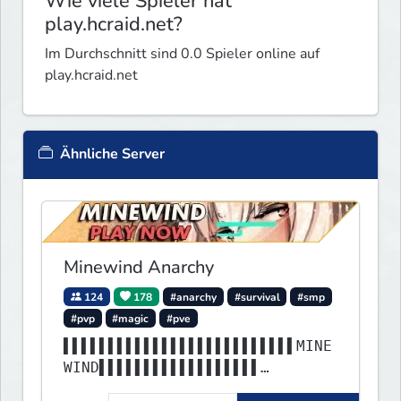
Wie viele Spieler hat
play.hcraid.net?
Im Durchschnitt sind 0.0 Spieler online auf
play.hcraid.net
Ähnliche Server
Minewind Anarchy
124
178
#anarchy
#survival
#smp
#pvp
#magic
#pve
▌▌▌▌▌▌▌▌▌▌▌▌▌▌▌▌▌▌▌▌▌▌▌▌▌▌MINE
WIND▌▌▌▌▌▌▌▌▌▌▌▌▌▌▌▌▌▌
▌▌▌▌▌▌▌▌▌▌▌▌▌▌▌▌▌▌▌▌▌▌▌▌▌▌▌▌▌▌