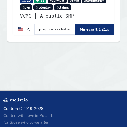
20
11
#survival
#smp
#community
#pvp
#roleplay
#claims
VCMC ┃ A public SMP
IP:
Minecraft 1.21.x
mclist.io
Craftum
© 2019-2026
Crafted with love in Poland,
for those who come after