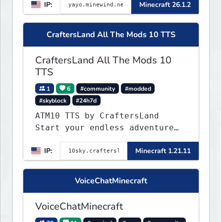
IP:
Minecraft 26.1.2
▌▌▌▌▌▌▌▌▌▌▌▌▌▌▌▌▌▌▌▌▌▌
CraftersLand All The Mods 10 TTS
CraftersLand All The Mods 10
TTS
1
6
#community
#modded
#skyblock
#24h7d
ATM10 TTS by CraftersLand
Start your endless adventure
now! v2.0.2
IP:
Minecraft 1.21.11
VoiceChatMinecraft
VoiceChatMinecraft