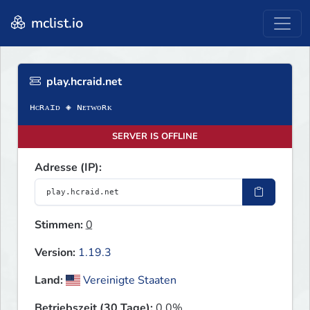
mclist.io
play.hcraid.net
SERVER IS OFFLINE
Adresse (IP):
Stimmen:
0
Version:
1.19.3
Land:
Vereinigte Staaten
Betriebszeit (30 Tage):
0.0%