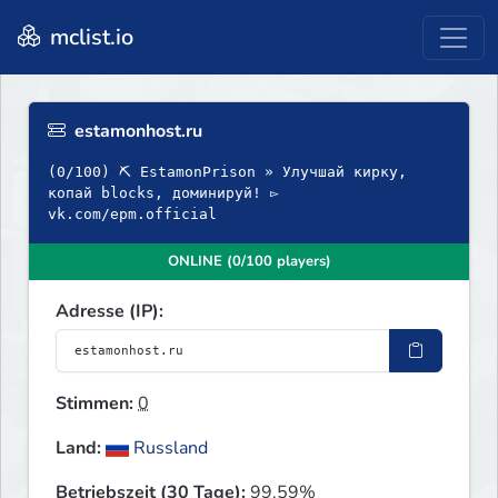
mclist.io
estamonhost.ru
(0/100) ⛏ EstamonPrison » Улучшай кирку,
копай blocks, доминируй! ▻
vk.com/epm.official
ONLINE (0/100 players)
Adresse (IP):
Stimmen:
0
Land:
Russland
Betriebszeit (30 Tage):
99.59%