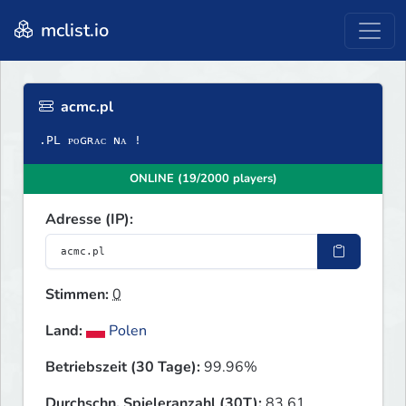
mclist.io
acmc.pl
ONLINE (19/2000 players)
Adresse (IP):
Stimmen:
0
Land:
Polen
Betriebszeit (30 Tage):
99.96%
Durchschn. Spieleranzahl (30T):
83.61