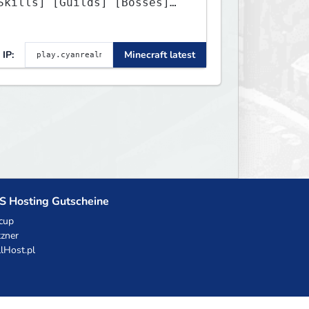
Skills] [Guilds] [Bosses]
Unique] [No Griefing]
IP:
Minecraft latest
S Hosting Gutscheine
cup
zner
llHost.pl