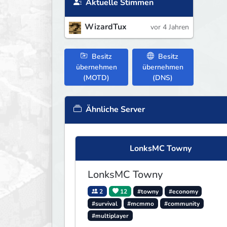
Aktuelle Stimmen
WizardTux
vor 4 Jahren
Besitz
Besitz
übernehmen
übernehmen
(MOTD)
(DNS)
Ähnliche Server
LonksMC Towny
LonksMC Towny
2
12
#towny
#economy
#survival
#mcmmo
#community
#multiplayer