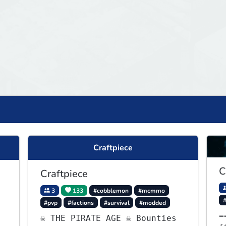
Craftpiece
C
Craftpiece
3
133
#cobblemon
#mcmmo
#pvp
#factions
#survival
#modded
=
☠ THE PIRATE AGE ☠ Bounties