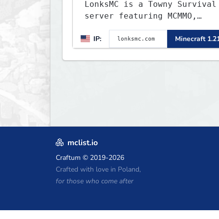
LonksMC is a Towny Survival
server featuring MCMMO,
Jobs, free rank progression
IP:
Minecraft 1.2
and weekly events. We focus
on a friendly community,
balanced economy, and long-
term survival gameplay.
mclist.io
Craftum
© 2019-2026
Crafted with love in Poland,
for those who come after
Minecraft Hosting Gutscheine