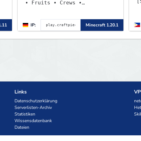
[
• Fruits • Crews •
[
Adventures
,
1.11
IP:
Minecraft 1.20.1
Links
VP
Datenschutzerklärung
net
Serverlisten-Archiv
Het
Statistiken
Ski
Wissensdatenbank
Dateien
KI-Gutscheine