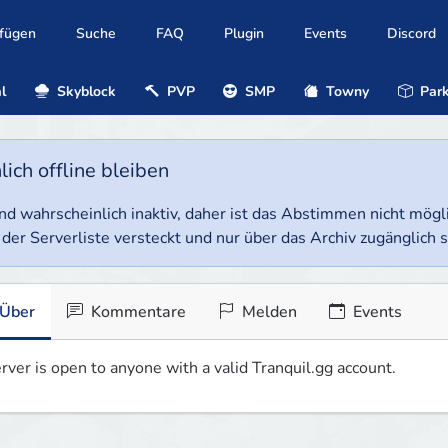
ufügen
Suche
FAQ
Plugin
Events
Discord
l
Skyblock
PVP
SMP
Towny
Park
ich offline bleiben
e und wahrscheinlich inaktiv, daher ist das Abstimmen nicht mög
 der Serverliste versteckt und nur über das Archiv zugänglich s
Über
Kommentare
Melden
Events
rver is open to anyone with a valid Tranquil.gg account.