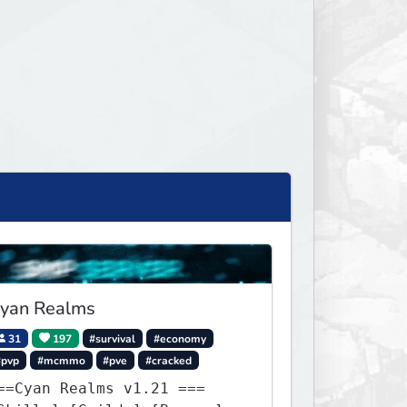
yan Realms
31
197
#survival
#economy
#pvp
#mcmmo
#pve
#cracked
==Cyan Realms v1.21 ===