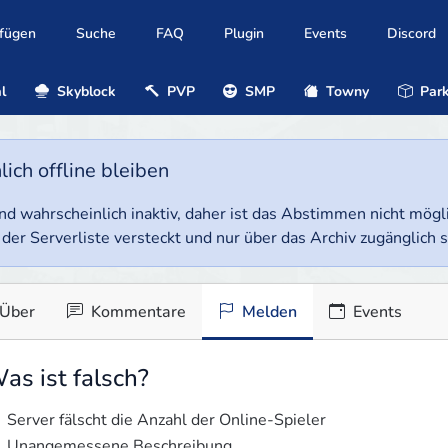
ufügen
Suche
FAQ
Plugin
Events
Discord
l
Skyblock
PVP
SMP
Towny
Park
ich offline bleiben
e und wahrscheinlich inaktiv, daher ist das Abstimmen nicht mög
 der Serverliste versteckt und nur über das Archiv zugänglich s
Über
Kommentare
Melden
Events
as ist falsch?
Server fälscht die Anzahl der Online-Spieler
Unangemessene Beschreibung