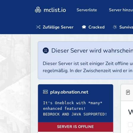
mclist.io
Serverliste
Server hinz
Zufällige Server
Cracked
Surviva
Dieser Server wird wahrscheinl
Dieser Server ist seit einiger Zeit offlin
regelmäßig. In der Zwischenzeit wird er in
play.obnation.net
It's Oneblock with *many*
enhanced features!
W
BEDROCK AND JAVA SUPPORTED!
SERVER IS OFFLINE