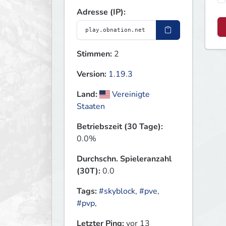
Adresse (IP):
Stimmen:
2
Version:
1.19.3
Land:
Vereinigte
Staaten
Betriebszeit (30 Tage):
0.0%
Durchschn. Spieleranzahl
(30T):
0.0
Tags:
#skyblock
,
#pve
,
#pvp
,
Letzter Ping:
vor 13