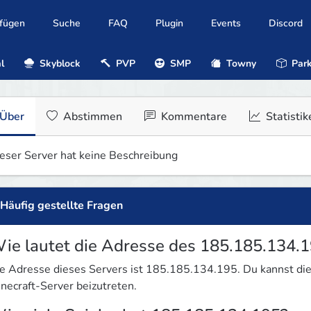
ufügen
Suche
FAQ
Plugin
Events
Discord
l
Skyblock
PVP
SMP
Towny
Park
Über
Abstimmen
Kommentare
Statistik
eser Server hat keine Beschreibung
Häufig gestellte Fragen
ie lautet die Adresse des 185.185.134.1
e Adresse dieses Servers ist 185.185.134.195. Du kannst d
necraft-Server beizutreten.