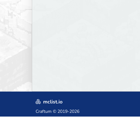
mclist.io
Craftum
© 2019-2026
Crafted with love in Poland,
for those who come after