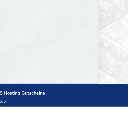
S Hosting Gutscheine
cup
zner
llHost.pl