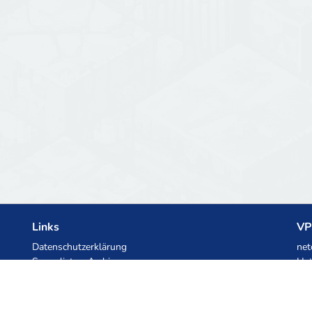
Links
VP
Datenschutzerklärung
net
Serverlisten-Archiv
Het
Statistiken
Ski
Wissensdatenbank
Dateien