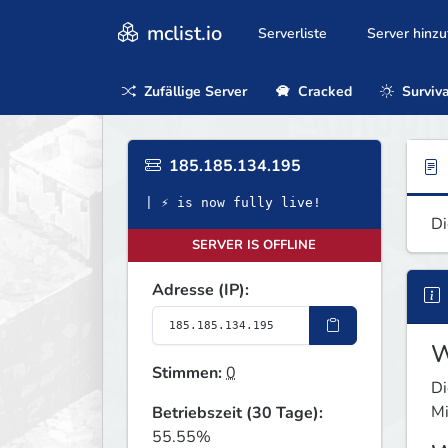
mclist.io
Serverliste
Server hinz
Zufällige Server
Cracked
Surviva
185.185.134.195
| ⚡ is now fully live!
Di
SERVER IS OFFLINE
Adresse (IP):
W
Stimmen:
0
Di
Mi
Betriebszeit (30 Tage):
55.55%