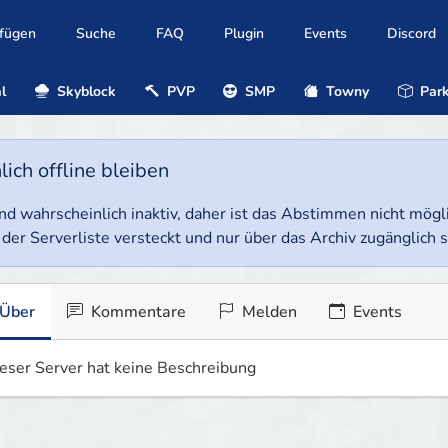
ufügen
Suche
FAQ
Plugin
Events
Discord
l
Skyblock
PVP
SMP
Towny
Park
ich offline bleiben
e und wahrscheinlich inaktiv, daher ist das Abstimmen nicht mög
 der Serverliste versteckt und nur über das Archiv zugänglich s
Über
Kommentare
Melden
Events
eser Server hat keine Beschreibung