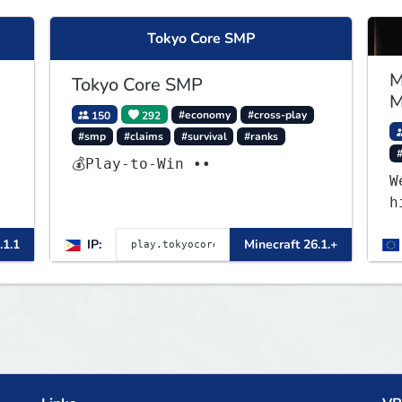
Tokyo Core SMP
M
Tokyo Core SMP
M
150
292
#economy
#cross-play
#smp
#claims
#survival
#ranks
💰Play-to-Win ••
W
h
M
.1.1
IP:
Minecraft 26.1.+
p
p
m