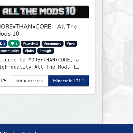
ORE•THAN•CORE - All The
ods 10
0
1
#survival
#economy
#pve
#community
#jobs
#magic
elcome to MORE•THAN•CORE, a
igh-quality All The Mods 10
inecraft server built for
IP:
Minecraft 1.21.1
layers who want a smooth,
olished, and rewarding
odded experience.