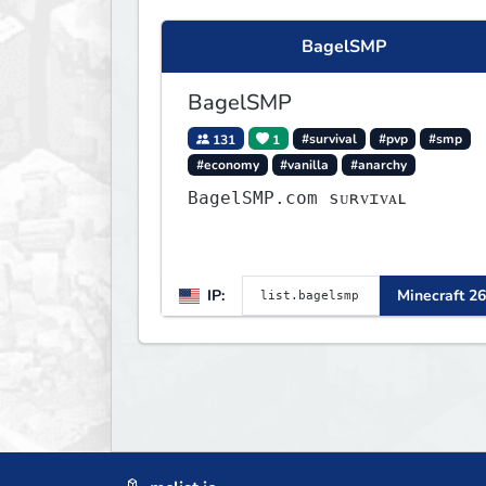
BagelSMP
BagelSMP
131
1
#survival
#pvp
#smp
#economy
#vanilla
#anarchy
BagelSMP.com ѕᴜʀᴠɪᴠᴀʟ
IP:
Minecraft 26