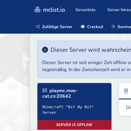
mclist.io
Serverliste
Server hinz
Zufällige Server
Cracked
Surviva
Dieser Server wird wahrscheinl
Dieser Server ist seit einiger Zeit offlin
regelmäßig. In der Zwischenzeit wird er in
playmc.moe-
cat.cn:20642
Di
Minecraft "Bit By Bit"
Server
SERVER IS OFFLINE