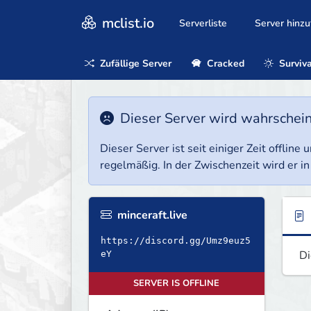
mclist.io
Serverliste
Server hinz
Zufällige Server
Cracked
Surviva
Dieser Server wird wahrscheinl
Dieser Server ist seit einiger Zeit offlin
regelmäßig. In der Zwischenzeit wird er in
minceraft.live
https://discord.gg/Umz9euz5
Di
eY
SERVER IS OFFLINE