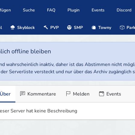
ufügen
Suche
FAQ
Plugin
Events
Discord
l
Skyblock
PVP
SMP
Towny
Park
ich offline bleiben
e und wahrscheinlich inaktiv, daher ist das Abstimmen nicht mög
 der Serverliste versteckt und nur über das Archiv zugänglich s
Über
Kommentare
Melden
Events
eser Server hat keine Beschreibung