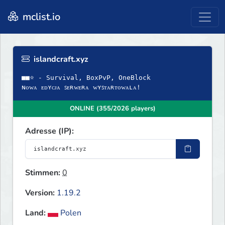
mclist.io
islandcraft.xyz
■■⭐ - Survival, BoxPvP, OneBlock
ɴᴏᴡᴀ ᴇᴅʏᴄᴊᴀ ꜱᴇʀᴡᴇʀᴀ ᴡʏꜱᴛᴀʀᴛᴏᴡᴀʟᴀ!
ONLINE (355/2026 players)
Adresse (IP):
Stimmen:
0
Version:
1.19.2
Land:
Polen