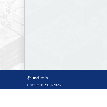
mclist.io
Craftum
© 2019-2026
Crafted with love in Poland,
for those who come after