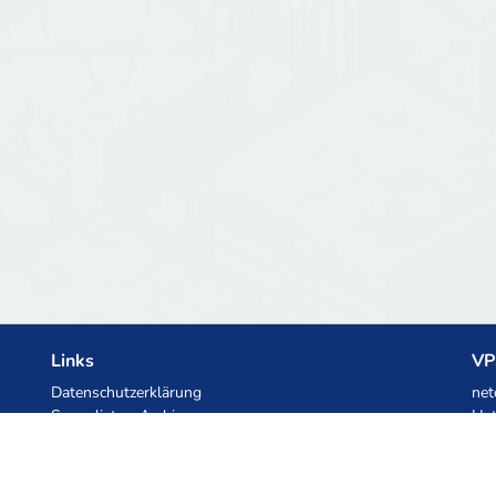
Links
VP
Datenschutzerklärung
net
Serverlisten-Archiv
Het
Statistiken
Ski
Wissensdatenbank
Dateien