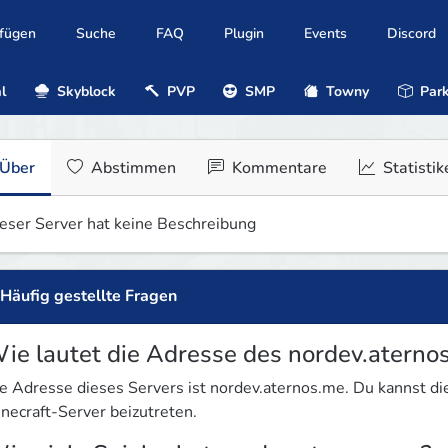
ufügen
Suche
FAQ
Plugin
Events
Discord
l
Skyblock
PVP
SMP
Towny
Park
Über
Abstimmen
Kommentare
Statistik
eser Server hat keine Beschreibung
Häufig gestellte Fragen
ie lautet die Adresse des nordev.aterno
e Adresse dieses Servers ist nordev.aternos.me. Du kannst 
necraft-Server beizutreten.