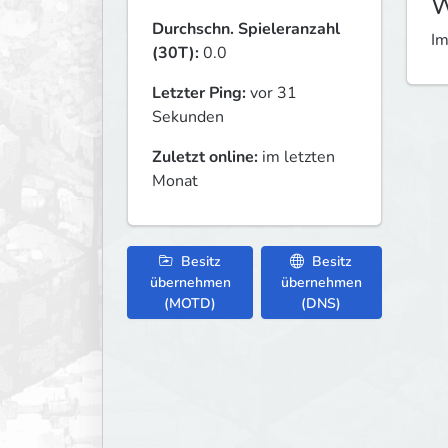
W
Durchschn. Spieleranzahl
Im
(30T):
0.0
Letzter Ping:
vor 31
Sekunden
Zuletzt online:
im letzten
Monat
Besitz
Besitz
übernehmen
übernehmen
(MOTD)
(DNS)