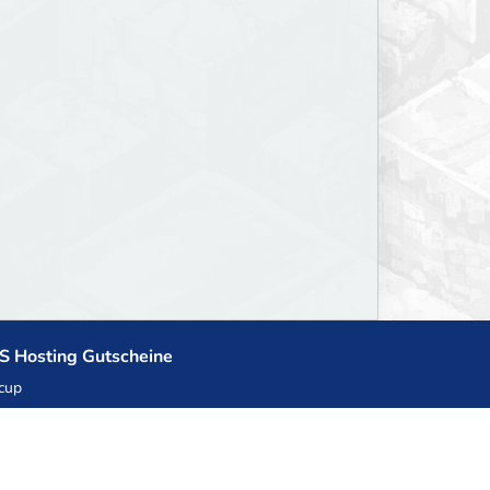
S Hosting Gutscheine
cup
zner
llHost.pl