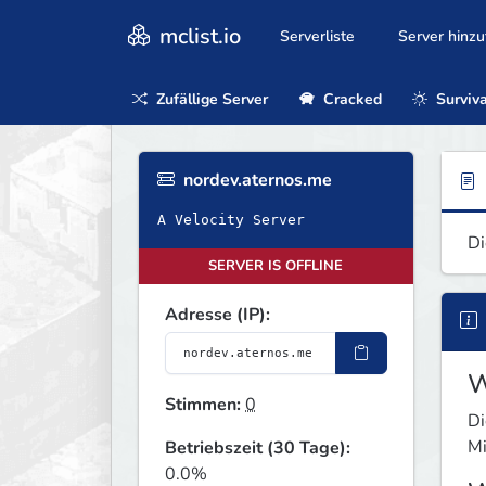
mclist.io
Serverliste
Server hinz
Zufällige Server
Cracked
Surviva
nordev.aternos.me
A Velocity Server
Di
SERVER IS OFFLINE
Adresse (IP):
W
Stimmen:
0
Di
Mi
Betriebszeit (30 Tage):
0.0%