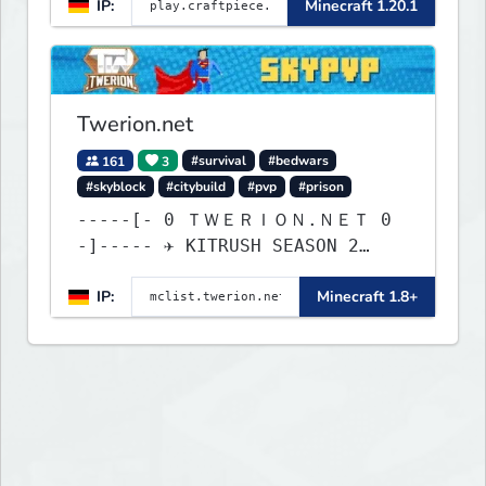
IP:
Minecraft 1.20.1
Twerion.net
161
3
#survival
#bedwars
#skyblock
#citybuild
#pvp
#prison
-----[- 0 ＴＷＥＲＩＯＮ.ＮＥＴ 0
-]----- ✈ KITRUSH SEASON 2
RELEASE ✈ 1d, 8h, 35m
IP:
Minecraft 1.8+