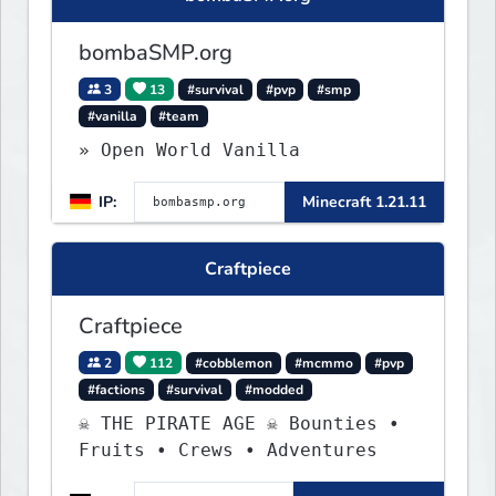
bombaSMP.org
3
13
#survival
#pvp
#smp
#vanilla
#team
» Open World Vanilla
IP:
Minecraft 1.21.11
Craftpiece
Craftpiece
2
112
#cobblemon
#mcmmo
#pvp
#factions
#survival
#modded
☠ THE PIRATE AGE ☠ Bounties •
Fruits • Crews • Adventures