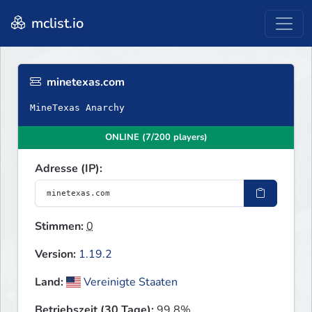
mclist.io
minetexas.com
MineTexas Anarchy
ONLINE (7/200 players)
Adresse (IP):
Stimmen:
0
Version:
1.19.2
Land:
Vereinigte Staaten
Betriebszeit (30 Tage):
99.8%