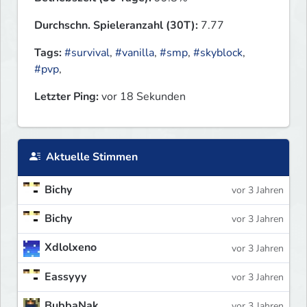
Durchschn. Spieleranzahl (30T):
7.77
Tags:
#survival
,
#vanilla
,
#smp
,
#skyblock
,
#pvp
,
Letzter Ping:
vor 18 Sekunden
Aktuelle Stimmen
Bichy
vor 3 Jahren
Bichy
vor 3 Jahren
Xdlolxeno
vor 3 Jahren
Eassyyy
vor 3 Jahren
BubbaNak
vor 3 Jahren