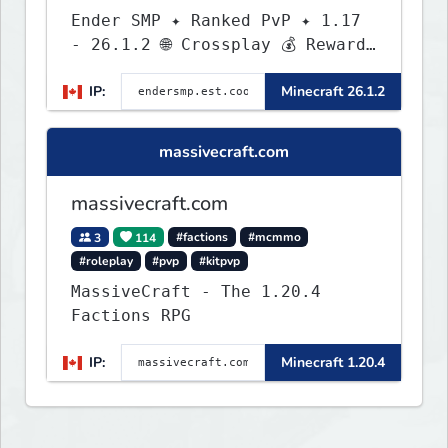
Ender SMP ✦ Ranked PvP ✦ 1.17
- 26.1.2 🌐 Crossplay 💰 Rewards
🛠 Custom Gear
IP:
Minecraft 26.1.2
massivecraft.com
massivecraft.com
3
114
#factions
#mcmmo
#roleplay
#pvp
#kitpvp
MassiveCraft - The 1.20.4
Factions RPG
IP:
Minecraft 1.20.4