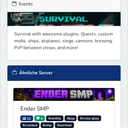
Events
Survival with awesome plugins. Quests, custom 
mobs, ships, airplanes, siege, cannons, brewing, 
PvP between crews, and more!
Ähnliche Server
Ender SMP
11
4
#vanilla
#pvp
#cross-play
#cracked
#smp
#survival