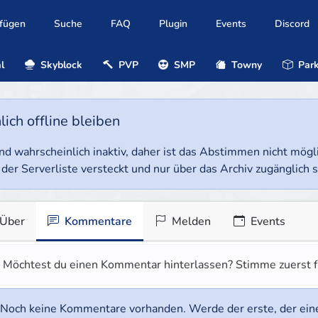
ufügen
Suche
FAQ
Plugin
Events
Discord
l
Skyblock
PVP
SMP
Towny
Park
ich offline bleiben
e und wahrscheinlich inaktiv, daher ist das Abstimmen nicht mög
 der Serverliste versteckt und nur über das Archiv zugänglich s
Über
Kommentare
Melden
Events
Möchtest du einen Kommentar hinterlassen? Stimme zuerst f
Noch keine Kommentare vorhanden. Werde der erste, der ein