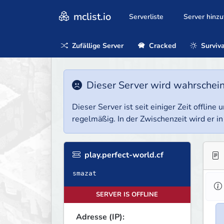
mclist.io
Serverliste
Server hinz
Zufällige Server
Cracked
Surviva
Dieser Server wird wahrscheinl
Dieser Server ist seit einiger Zeit offlin
regelmäßig. In der Zwischenzeit wird er in
play.perfect-world.cf
smazat
SERVER IS OFFLINE
Adresse (IP):