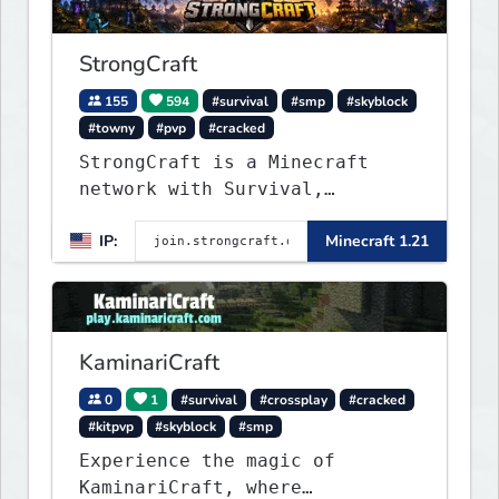
StrongCraft
155
594
#survival
#smp
#skyblock
#towny
#pvp
#cracked
StrongCraft is a Minecraft
network with Survival,
Creative, Skyblock, Prison,
IP:
Minecraft 1.21
Towny, PvP, LifeSteal, Events,
and more. Pick a server and
start playing.
KaminariCraft
0
1
#survival
#crossplay
#cracked
#kitpvp
#skyblock
#smp
Experience the magic of
KaminariCraft, where