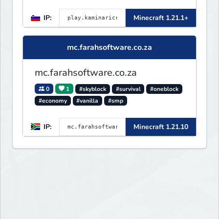
innovation meets adventure in
IP:
Minecraft 1.21.1+
the world of Minecraft. Our
server offers a seamless and
immersive experience for both
mc.farahsoftware.co.za
Java and Bedrock players
mc.farahsoftware.co.za
0
1
#skyblock
#survival
#oneblock
#economy
#vanilla
#smp
IP:
Minecraft 1.21.10