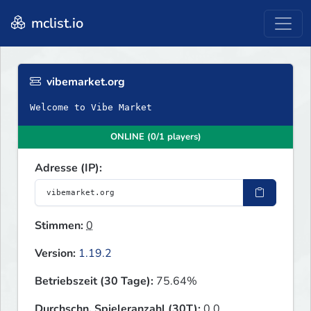
mclist.io
vibemarket.org
Welcome to Vibe Market
ONLINE (0/1 players)
Adresse (IP):
Stimmen:
0
Version:
1.19.2
Betriebszeit (30 Tage):
75.64%
Durchschn. Spieleranzahl (30T):
0.0