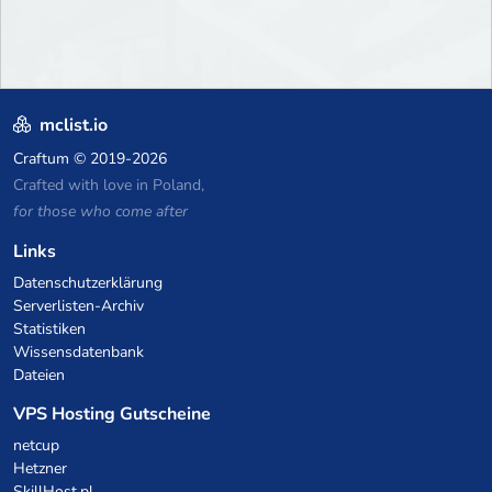
mclist.io
Craftum
© 2019-2026
Crafted with love in Poland,
for those who come after
Links
Datenschutzerklärung
Serverlisten-Archiv
Statistiken
Wissensdatenbank
Dateien
VPS Hosting Gutscheine
netcup
Hetzner
SkillHost.pl