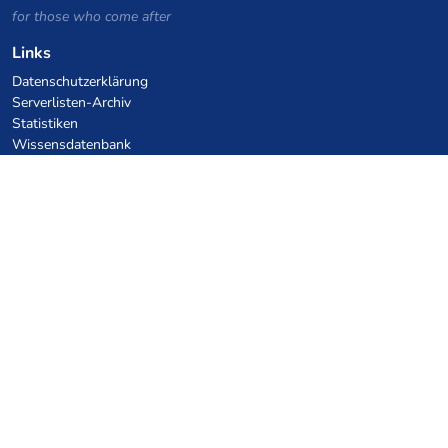
for those who come after
Links
Datenschutzerklärung
Serverlisten-Archiv
Statistiken
Wissensdatenbank
Dateien
VPS Hosting Gutscheine
netcup
Hetzner
SkillHost.pl
Minecraft Hosting Gutscheine
Craftserve
IceHost.pl
KI-Gutscheine
z.ai
MiniMax