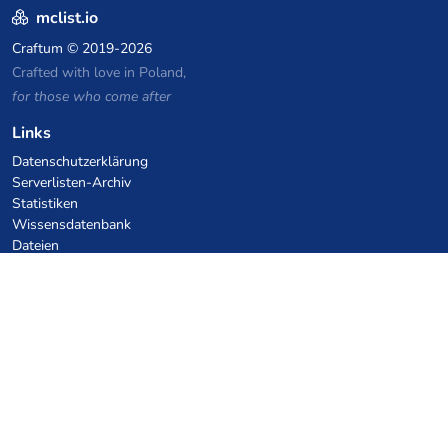
mclist.io
Craftum
© 2019-2026
Crafted with love in Poland,
for those who come after
Links
Datenschutzerklärung
Serverlisten-Archiv
Statistiken
Wissensdatenbank
Dateien
VPS Hosting Gutscheine
netcup
Hetzner
SkillHost.pl
Minecraft Hosting Gutscheine
Craftserve
IceHost.pl