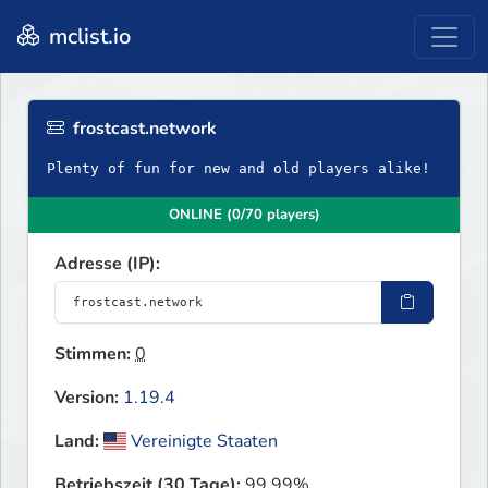
mclist.io
frostcast.network
Plenty of fun for new and old players alike!
ONLINE (0/70 players)
Adresse (IP):
Stimmen:
0
Version:
1.19.4
Land:
Vereinigte Staaten
Betriebszeit (30 Tage):
99.99%