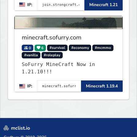
IP:
Minecraft 1.21
Towny, PvP, LifeSteal, Events,
and more. Pick a server and
start playing.
minecraft.sofurry.com
0
6
#survival
#economy
#mcmmo
#vanilla
#roleplay
SoFurry MineCraft Now in
1.21.10!!!
IP:
Minecraft 1.19.4
mclist.io