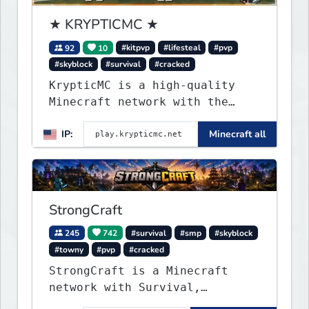
★ KRYPTICMC ★
92
10
#kitpvp
#lifesteal
#pvp
#skyblock
#survival
#cracked
KrypticMC is a high-quality
Minecraft network with the
BEST gamemodes you'll ever
IP:
Minecraft all
play. Minigames, KitPvP,
Lifesteal, Prison, Practice,
Bedwars, Skywars, & much much
more!
StrongCraft
245
742
#survival
#smp
#skyblock
#towny
#pvp
#cracked
StrongCraft is a Minecraft
network with Survival,
Creative, Skyblock, Prison,