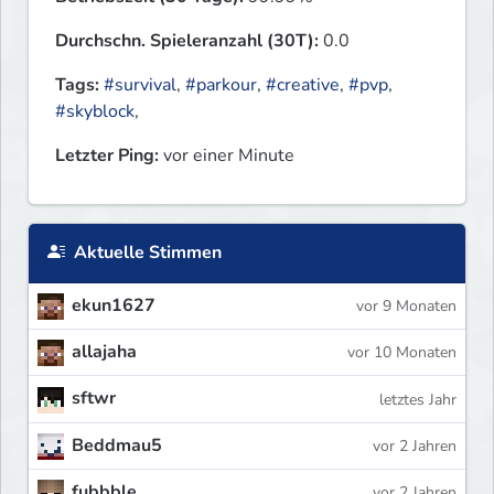
Durchschn. Spieleranzahl (30T):
0.0
Tags:
#survival
,
#parkour
,
#creative
,
#pvp
,
#skyblock
,
Letzter Ping:
vor einer Minute
Aktuelle Stimmen
ekun1627
vor 9 Monaten
allajaha
vor 10 Monaten
sftwr
letztes Jahr
Beddmau5
vor 2 Jahren
fubbble
vor 2 Jahren