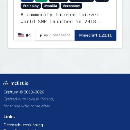
#roleplay
#vanilla
#economy
A community focused forever
world SMP launched in 2018.
Large community-built
IP:
Minecraft 1.21.11
functioning spawn cities with
no spawned in items or cheats.
mclist.io
Craftum
© 2019-2026
Crafted with love in Poland,
for those who come after
Links
Datenschutzerklärung