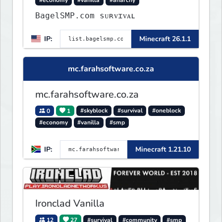
#economy
#vanilla
#anarchy
BagelSMP.com ѕᴜʀᴠɪᴠᴀʟ
IP:
Minecraft 26.1.1
mc.farahsoftware.co.za
mc.farahsoftware.co.za
0
1
#skyblock
#survival
#oneblock
#economy
#vanilla
#smp
IP:
Minecraft 1.21.10
Ironclad Vanilla
12
27
#survival
#community
#smp