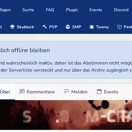
ufügen
Suche
FAQ
Plugin
Events
Discord
l
Skyblock
PVP
SMP
Towny
Park
ich offline bleiben
e und wahrscheinlich inaktiv, daher ist das Abstimmen nicht mög
 der Serverliste versteckt und nur über das Archiv zugänglich s
Über
Kommentare
Melden
Events