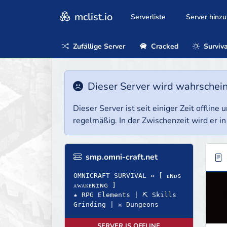
mclist.io
Serverliste
Server hinz
Zufällige Server
Cracked
Surviva
Dieser Server wird wahrscheinl
Dieser Server ist seit einiger Zeit offlin
regelmäßig. In der Zwischenzeit wird er in
smp.omni-craft.net
OMNICRAFT SURVIVAL ↔ [ ᴇɴᴅs
ᴀᴡᴀᴋᴇɴɪɴɢ ]
★ RPG Elements | ⛏ Skills
Grinding | ☠ Dungeons
SERVER IS OFFLINE