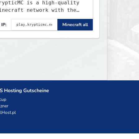
rypticMC is a high-quality
inecraft network with the
EST gamemodes you'll ever
IP:
Minecraft all
lay. Minigames, KitPvP,
ifesteal, Prison, Practice,
edwars, Skywars, & much
uch more!
S Hosting Gutscheine
cup
zner
llHost.pl