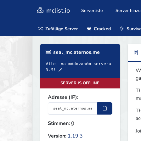
mclist.io
Serverliste
Server hinz
Zufällige Server
Cracked
Surviva
seal_mc.aternos.me
Vítej na módovaném serveru
We
3.M! 🗡
ga
SERVER IS OFFLINE
Th
Adresse (IP):
ma
Th
ac
Stimmen:
0
Jo
Version:
1.19.3