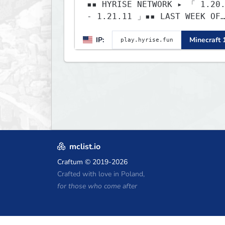
▪▪ HYRISE NETWORK ▸ 「 1.20
- 1.21.11 」▪▪ LAST WEEK OF
LIFESTEAL! ┃
IP:
Minecraft 
discord.gg/hyrise
mclist.io
Craftum
© 2019-2026
Crafted with love in Poland,
for those who come after
Minecraft Hosting Gutscheine