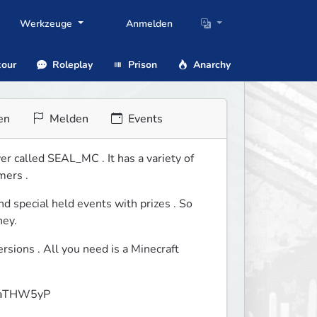
Werkzeuge
Anmelden
our
Roleplay
Prison
Anarchy
en
Melden
Events
 called SEAL_MC . It has a variety of  
mers .
d special held events with prizes . So 
ney.
ions . All you need is a Minecraft 
GVbaTHW5yP