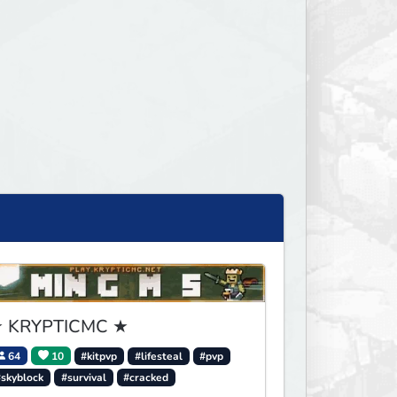
 KRYPTICMC ★
64
10
#kitpvp
#lifesteal
#pvp
#skyblock
#survival
#cracked