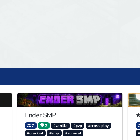
Ender SMP
★
7
2
#vanilla
#pvp
#cross-play
#cracked
#smp
#survival