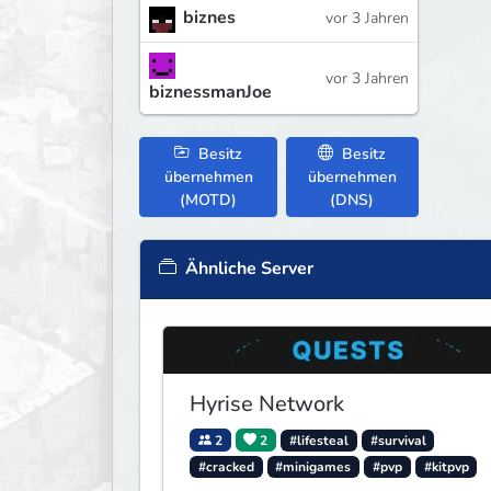
biznes
vor 3 Jahren
vor 3 Jahren
biznessmanJoe
Besitz
Besitz
übernehmen
übernehmen
(MOTD)
(DNS)
Ähnliche Server
Hyrise Network
2
2
#lifesteal
#survival
#cracked
#minigames
#pvp
#kitpvp