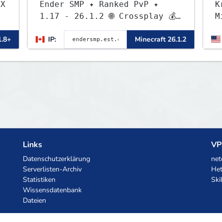
.X
Ender SMP ✦ Ranked PvP ✦
K
1.17 - 26.1.2 🌐 Crossplay 💰
M
Rewards 🛠 Custom Gear
B
1.8+
IP:
Minecraft 26.1.2
p
L
B
m
Links
VP
Datenschutzerklärung
net
Serverlisten-Archiv
Het
Statistiken
Ski
Wissensdatenbank
Dateien
KI-Gutscheine