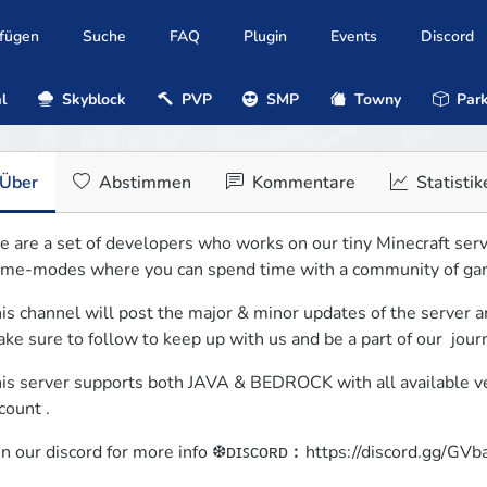
ufügen
Suche
FAQ
Plugin
Events
Discord
l
Skyblock
PVP
SMP
Towny
Park
Über
Abstimmen
Kommentare
Statistik
 are a set of developers who works on our tiny Minecraft server
me-modes where you can spend time with a community of ga
is channel will post the major & minor updates of the server an
ke sure to follow to keep up with us and be a part of our  jour
is server supports both JAVA & BEDROCK with all available vers
count .
in our discord for more info ❆ᴅɪꜱᴄᴏʀᴅ︰https://discord.gg/