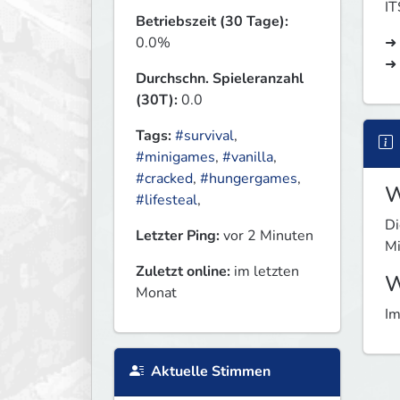
I
Betriebszeit (30 Tage):
0.0%
➜ 
➜
Durchschn. Spieleranzahl
(30T):
0.0
Tags:
#survival
,
#minigames
,
#vanilla
,
#cracked
,
#hungergames
,
W
#lifesteal
,
Di
Letzter Ping:
vor 2 Minuten
Mi
Zuletzt online:
im letzten
W
Monat
Im
Aktuelle Stimmen