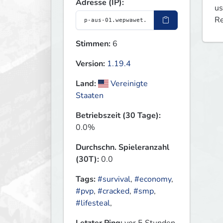
Adresse (IP):
us
Re
Stimmen:
6
Version:
1.19.4
Land:
Vereinigte
Staaten
Betriebszeit (30 Tage):
0.0%
Durchschn. Spieleranzahl
(30T):
0.0
Tags:
#survival
,
#economy
,
#pvp
,
#cracked
,
#smp
,
#lifesteal
,