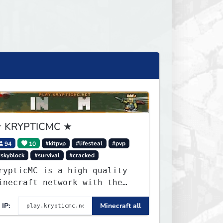
 KRYPTICMC ★
94
10
#kitpvp
#lifesteal
#pvp
#skyblock
#survival
#cracked
rypticMC is a high-quality
inecraft network with the
EST gamemodes you'll ever
IP:
Minecraft all
lay. Minigames, KitPvP,
ifesteal, Prison, Practice,