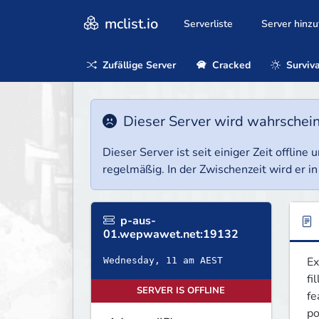
mclist.io
Serverliste
Server hinz
Zufällige Server
Cracked
Surviva
Dieser Server wird wahrscheinl
Dieser Server ist seit einiger Zeit offlin
regelmäßig. In der Zwischenzeit wird er in
p-aus-
01.wepwawet.net:19132
Ex
Wednesday, 11 am AEST
fi
SERVER IS OFFLINE
fe
po