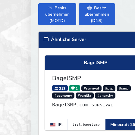
Besitz
Besitz
übernehmen
übernehmen
(MOTD)
(DNS)
Ähnliche Server
BagelSMP
BagelSMP
213
1
#survival
#pvp
#smp
#economy
#vanilla
#anarchy
BagelSMP.com ѕᴜʀᴠɪᴠᴀʟ
IP:
Minecraft 26