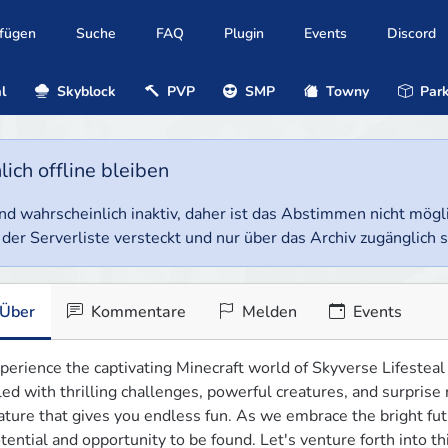
ufügen
Suche
FAQ
Plugin
Events
Discord
l
Skyblock
PVP
SMP
Towny
Park
ich offline bleiben
e und wahrscheinlich inaktiv, daher ist das Abstimmen nicht mög
 der Serverliste versteckt und nur über das Archiv zugänglich s
Über
Kommentare
Melden
Events
perience the captivating Minecraft world of Skyverse Lifesteal
lled with thrilling challenges, powerful creatures, and surprise
ature that gives you endless fun. As we embrace the bright futur
tential and opportunity to be found. Let's venture forth into th