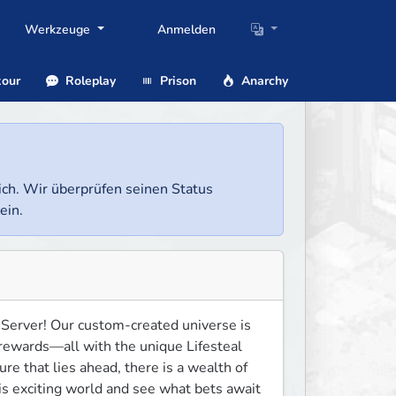
Werkzeuge
Anmelden
our
Roleplay
Prison
Anarchy
lich. Wir überprüfen seinen Status
ein.
 Server! Our custom-created universe is 
 rewards—all with the unique Lifesteal 
e that lies ahead, there is a wealth of 
is exciting world and see what bets await 