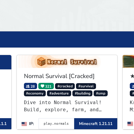
Normal Survival [Cracked]
★
28
321
#cracked
#survival
#economy
#adventure
#building
#smp
Dive into Normal Survival!
K
Build, explore, farm, and
M
create with a friendly
B
.1.1
IP:
Minecraft 1.21.11
community. Enjoy weekly
p
updates, new features, and
L