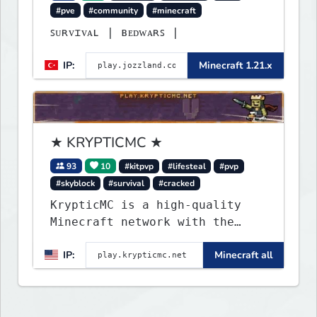
#pve
#community
#minecraft
ꜱᴜʀᴠɪᴠᴀʟ | ʙᴇᴅᴡᴀʀꜱ |
IP:
Minecraft 1.21.x
★ KRYPTICMC ★
93
10
#kitpvp
#lifesteal
#pvp
#skyblock
#survival
#cracked
KrypticMC is a high-quality
Minecraft network with the
BEST gamemodes you'll ever
IP:
Minecraft all
play. Minigames, KitPvP,
Lifesteal, Prison, Practice,
Bedwars, Skywars, & much much
more!