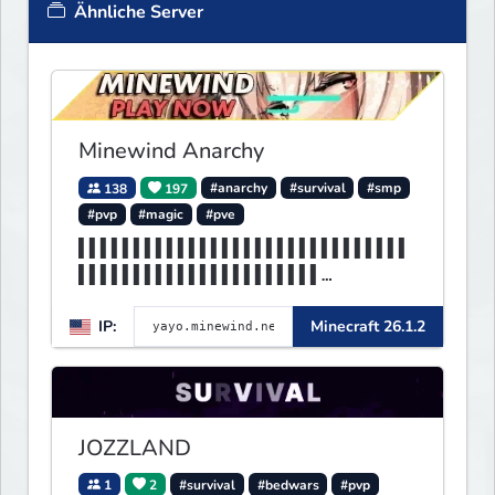
Ähnliche Server
Minewind Anarchy
138
197
#anarchy
#survival
#smp
#pvp
#magic
#pve
▌▌▌▌▌▌▌▌▌▌▌▌▌▌▌▌▌▌▌▌▌▌▌▌▌▌▌▌▌▌
▌▌▌▌▌▌▌▌▌▌▌▌▌▌▌▌▌▌▌▌▌▌
▌▌▌▌▌▌▌▌▌▌▌▌▌▌▌▌▌▌▌▌▌▌▌▌▌▌▌▌▌▌
IP:
Minecraft 26.1.2
▌▌▌MINEWIND▌▌▌▌▌▌▌▌▌▌▌
JOZZLAND
1
2
#survival
#bedwars
#pvp