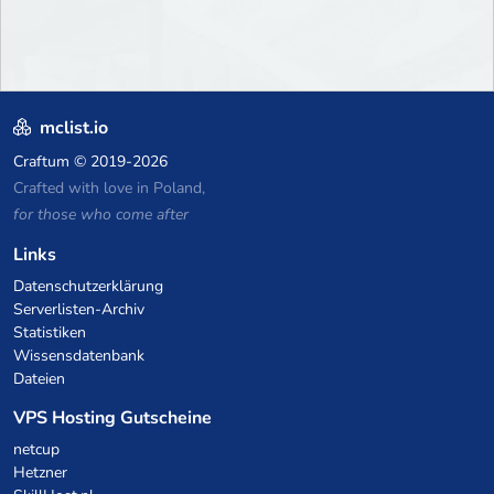
mclist.io
Craftum
© 2019-2026
Crafted with love in Poland,
for those who come after
Links
Datenschutzerklärung
Serverlisten-Archiv
Statistiken
Wissensdatenbank
Dateien
VPS Hosting Gutscheine
netcup
Hetzner