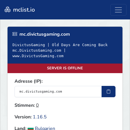
mclist.io
mc.divictusgaming.com
DivictusGaming | Old Days Are Coming Back
mc.DivictusGaming.com |
www.DivictusGaming.com
SERVER IS OFFLINE
Adresse (IP):
Stimmen:
0
Version:
1.16.5
Land:
Bulgarien