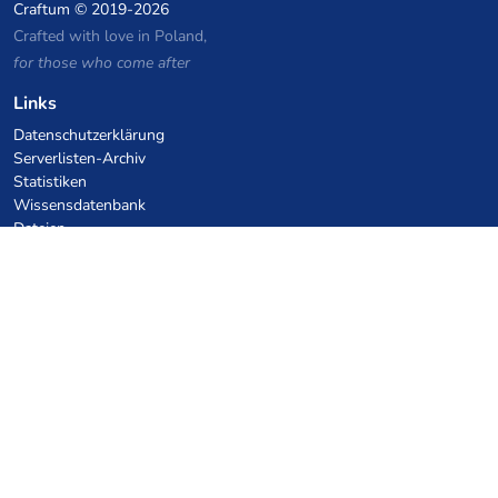
Craftum
© 2019-2026
Crafted with love in Poland,
for those who come after
Links
Datenschutzerklärung
Serverlisten-Archiv
Statistiken
Wissensdatenbank
Dateien
VPS Hosting Gutscheine
netcup
Hetzner
SkillHost.pl
Minecraft Hosting Gutscheine
Craftserve
IceHost.pl
KI-Gutscheine