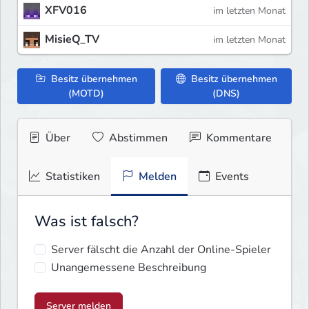
XFV016
im letzten Monat
MisieQ_TV
im letzten Monat
Besitz übernehmen
Besitz übernehmen
(MOTD)
(DNS)
Über
Abstimmen
Kommentare
Statistiken
Melden
Events
Was ist falsch?
Server fälscht die Anzahl der Online-Spieler
Unangemessene Beschreibung
Server melden