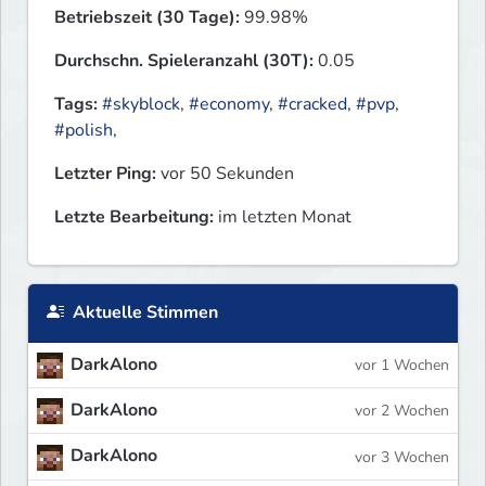
Betriebszeit (30 Tage):
99.98%
Durchschn. Spieleranzahl (30T):
0.05
Tags:
#skyblock
,
#economy
,
#cracked
,
#pvp
,
#polish
,
Letzter Ping:
vor 50 Sekunden
Letzte Bearbeitung:
im letzten Monat
Aktuelle Stimmen
DarkAlono
vor 1 Wochen
DarkAlono
vor 2 Wochen
DarkAlono
vor 3 Wochen