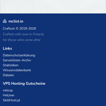
mclist.io
Craftum
© 2019-2026
Crafted with love in Poland,
for those who come after
Links
Datenschutzerklärung
Serverlisten-Archiv
Statistiken
Wissensdatenbank
Dateien
VPS Hosting Gutscheine
netcup
Hetzner
SkillHost.pl