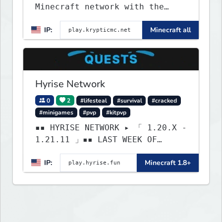
Minecraft network with the
BEST gamemodes you'll ever
IP:
Minecraft all
play. Minigames, KitPvP,
Lifesteal, Prison, Practice,
Bedwars, Skywars, & much much
more!
Hyrise Network
0
2
#lifesteal
#survival
#cracked
#minigames
#pvp
#kitpvp
▪▪ HYRISE NETWORK ▸ 「 1.20.X -
1.21.11 」▪▪ LAST WEEK OF
LIFESTEAL! ┃ discord.gg/hyrise
IP:
Minecraft 1.8+