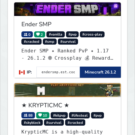
Ender SMP
0
2
#vanilla
#pvp
#cross-play
#cracked
#smp
#survival
Ender SMP ✦ Ranked PvP ✦ 1.17
- 26.1.2 🌐 Crossplay 💰 Rewards
🛠 Custom Gear
IP:
Minecraft 26.1.2
★ KRYPTICMC ★
88
10
#kitpvp
#lifesteal
#pvp
#skyblock
#survival
#cracked
KrypticMC is a high-quality