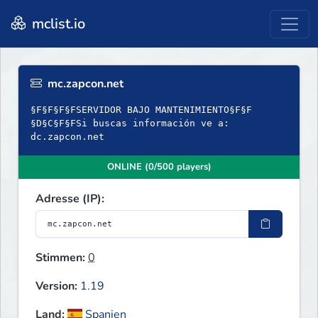
mclist.io
mc.zapcon.net
§F§F§F§FSERVIDOR BAJO MANTENIMIENTO§F§F
§D§C§F§FSi buscas información ve a:
dc.zapcon.net
ONLINE (0/500 players)
Adresse (IP):
Stimmen:
0
Version:
1.19
Land:
Spanien