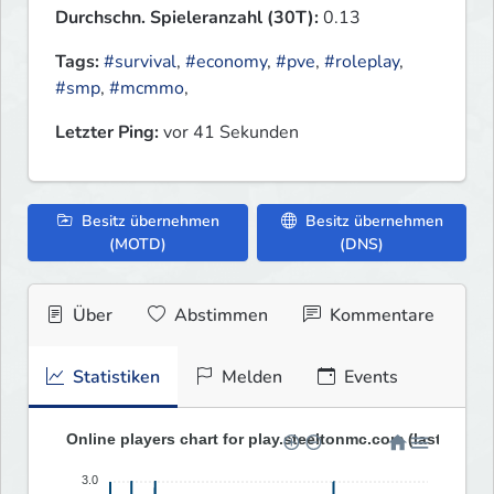
Durchschn. Spieleranzahl (30T):
0.13
Tags:
#survival
,
#economy
,
#pve
,
#roleplay
,
#smp
,
#mcmmo
,
Letzter Ping:
vor 41 Sekunden
Besitz übernehmen
Besitz übernehmen
(MOTD)
(DNS)
Über
Abstimmen
Kommentare
Statistiken
Melden
Events
Online players chart for play.steeltonmc.com (last 30 da
3.0