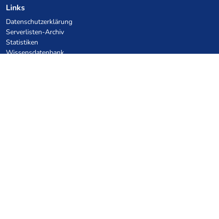
Links
Datenschutzerklärung
Serverlisten-Archiv
Statistiken
Wissensdatenbank
Dateien
VPS Hosting Gutscheine
netcup
Hetzner
SkillHost.pl
Minecraft Hosting Gutscheine
Craftserve
IceHost.pl
KI-Gutscheine
z.ai
MiniMax