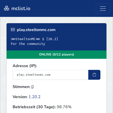
mclist.io
play.steeltonmc.com
⋙SteeltonMC⋘ § [26.2]
For the community
ONLINE (0/12 players)
Adresse (IP):
Stimmen:
0
Version:
1.20.2
Betriebszeit (30 Tage):
98.76%