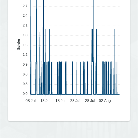
2.7
2.4
2.1
1.8
Spieler
1.5
1.2
0.9
0.6
0.3
0.0
08 Jul
13 Jul
18 Jul
23 Jul
28 Jul
02 Aug