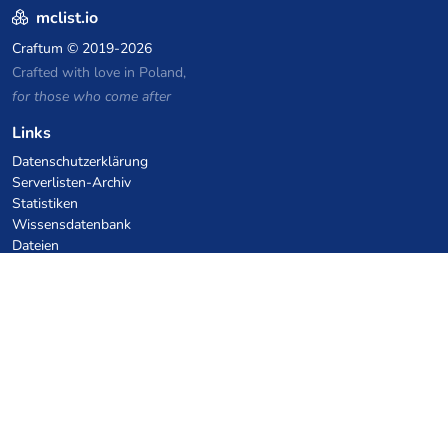
mclist.io
Craftum
© 2019-2026
Crafted with love in Poland,
for those who come after
Links
Datenschutzerklärung
Serverlisten-Archiv
Statistiken
Wissensdatenbank
Dateien
VPS Hosting Gutscheine
netcup
Hetzner
SkillHost.pl
Minecraft Hosting Gutscheine
Craftserve
IceHost.pl