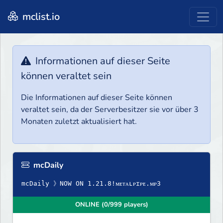
mclist.io
Informationen auf dieser Seite
können veraltet sein
Die Informationen auf dieser Seite können
veraltet sein, da der Serverbesitzer sie vor über 3
Monaten zuletzt aktualisiert hat.
mcDaily
mcDaily 》NOW ON 1.21.8!ᴍᴇᴛᴀʟᴘɪᴘᴇ.ᴍᴘ3
ONLINE (0/999 players)