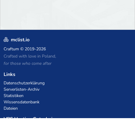
mclist.io
Craftum
© 2019-2026
Crafted with love in Poland,
for those who come after
Links
Datenschutzerklärung
Serverlisten-Archiv
Statistiken
Wissensdatenbank
Dateien
VPS Hosting Gutscheine
netcup
Hetzner