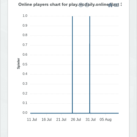
Online players chart for play.mcdaily.online (last 30 days
1.0
0.9
0.8
0.7
0.6
Spieler
0.5
0.4
0.3
0.2
0.1
0.0
11 Jul
16 Jul
21 Jul
26 Jul
31 Jul
05 Aug