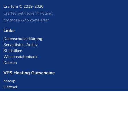
Craftum
© 2019-2026
Crafted with love in Poland,
for those who come after
Links
Datenschutzerklärung
Serverlisten-Archiv
Statistiken
Wissensdatenbank
Dateien
VPS Hosting Gutscheine
netcup
Hetzner
SkillHost.pl
Minecraft Hosting Gutscheine
Craftserve
IceHost.pl
KI-Gutscheine