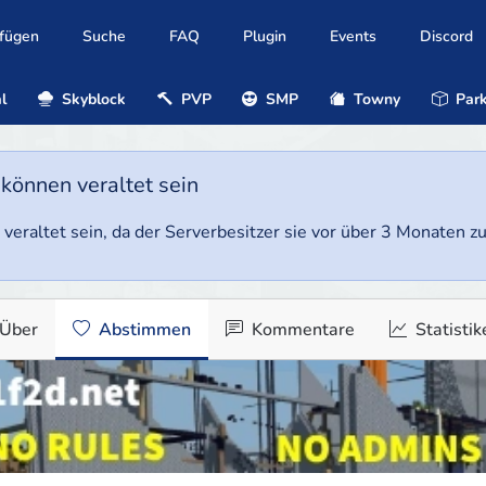
ufügen
Suche
FAQ
Plugin
Events
Discord
l
Skyblock
PVP
SMP
Towny
Park
 können veraltet sein
veraltet sein, da der Serverbesitzer sie vor über 3 Monaten zul
Über
Abstimmen
Kommentare
Statistik