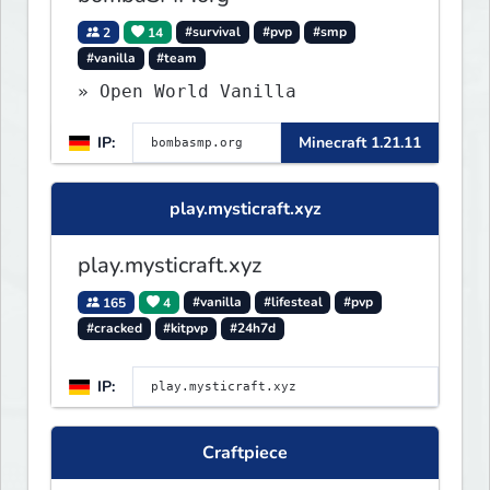
2
14
#survival
#pvp
#smp
#vanilla
#team
» Open World Vanilla
IP:
Minecraft 1.21.11
play.mysticraft.xyz
play.mysticraft.xyz
165
4
#vanilla
#lifesteal
#pvp
#cracked
#kitpvp
#24h7d
IP:
Craftpiece