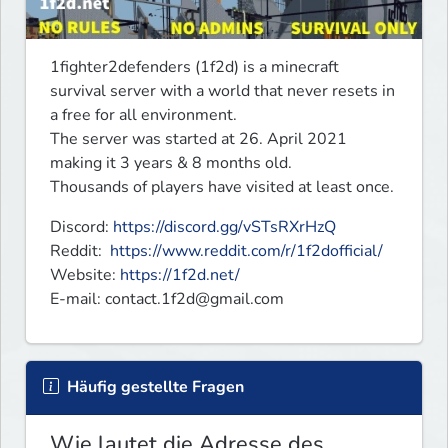
1fighter2defenders (1f2d) is a minecraft 
survival server with a world that never resets in 
a free for all environment.

The server was started at 26. April 2021 
making it 3 years & 8 months old. 

Thousands of players have visited at least once.
Discord: 
https://discord.gg/vSTsRXrHzQ
Reddit:  
https://www.reddit.com/r/1f2dofficial/
Website: 
https://1f2d.net/
E-mail: 
contact.1f2d@gmail.com
Häufig gestellte Fragen
Wie lautet die Adresse des