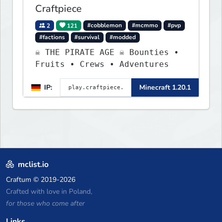
Craftpiece
2
121
#cobblemon
#mcmmo
#pvp
#factions
#survival
#modded
☠ THE PIRATE AGE ☠ Bounties •
Fruits • Crews • Adventures
IP:
Minecraft 1.20.1
mclist.io
Craftum
© 2019-2026
Crafted with love in Poland,
for those who come after
Links