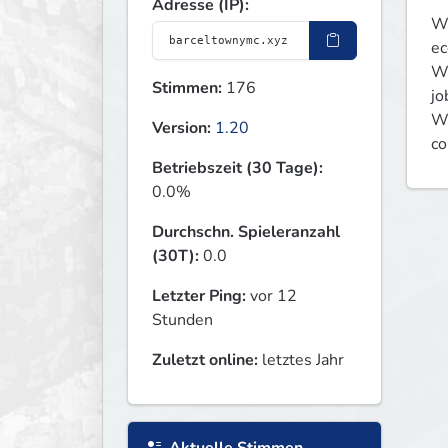
Adresse (IP):
We
ec
Wi
Stimmen:
176
jo
We
Version:
1.20
co
Betriebszeit (30 Tage):
0.0%
Durchschn. Spieleranzahl
(30T):
0.0
Letzter Ping:
vor 12
Stunden
Zuletzt online:
letztes Jahr