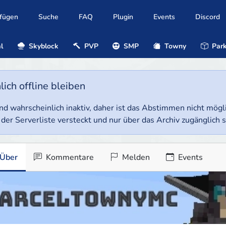
ufügen
Suche
FAQ
Plugin
Events
Discord
l
Skyblock
PVP
SMP
Towny
Park
ich offline bleiben
e und wahrscheinlich inaktiv, daher ist das Abstimmen nicht mög
 der Serverliste versteckt und nur über das Archiv zugänglich s
Über
Kommentare
Melden
Events