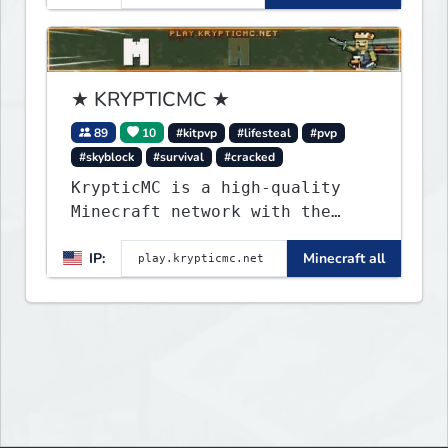
★ KRYPTICMC ★
89
10
#kitpvp
#lifesteal
#pvp
#skyblock
#survival
#cracked
KrypticMC is a high-quality
Minecraft network with the
BEST gamemodes you'll ever
IP:
Minecraft all
play. Minigames, KitPvP,
Lifesteal, Prison, Practice,
Bedwars, Skywars, & much much
more!