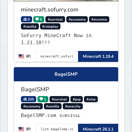
minecraft.sofurry.com
0
6
#survival
#economy
#mcmmo
#vanilla
#roleplay
SoFurry MineCraft Now in
1.21.10!!!
IP:
Minecraft 1.19.4
BagelSMP
BagelSMP
205
1
#survival
#pvp
#smp
#economy
#vanilla
#anarchy
BagelSMP.com ѕᴜʀᴠɪᴠᴀʟ
IP:
Minecraft 26.1.1