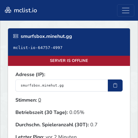
mclist.io
smurfsbox.minehut.gg
mclist-io-64757-4997
SERVER IS OFFLINE
Adresse (IP):
Stimmen:
0
Betriebszeit (30 Tage):
0.05%
Durchschn. Spieleranzahl (30T):
0.7
Letzter Ping:
vor 2 Minuten