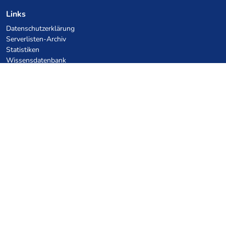
Links
Datenschutzerklärung
Serverlisten-Archiv
Statistiken
Wissensdatenbank
Dateien
VPS Hosting Gutscheine
netcup
Hetzner
SkillHost.pl
Minecraft Hosting Gutscheine
Craftserve
IceHost.pl
KI-Gutscheine
z.ai
MiniMax