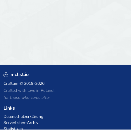
mclist.io
Craftum
© 2019-2026
Crafted with love in Poland,
for those who come after
Links
Datenschutzerklärung
Serverlisten-Archiv
Statistiken